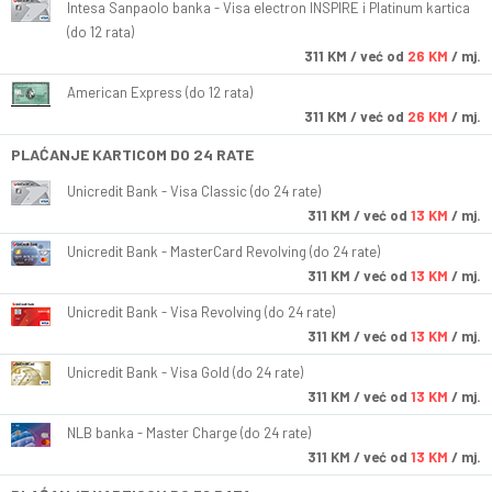
Intesa Sanpaolo banka - Visa electron INSPIRE i Platinum kartica
(do 12 rata)
311
KM
/ već od
26 KM
/ mj.
American Express (do 12 rata)
311
KM
/ već od
26 KM
/ mj.
PLAĆANJE KARTICOM DO 24 RATE
Unicredit Bank - Visa Classic (do 24 rate)
311
KM
/ već od
13 KM
/ mj.
Unicredit Bank - MasterCard Revolving (do 24 rate)
311
KM
/ već od
13 KM
/ mj.
Unicredit Bank - Visa Revolving (do 24 rate)
311
KM
/ već od
13 KM
/ mj.
Unicredit Bank - Visa Gold (do 24 rate)
311
KM
/ već od
13 KM
/ mj.
NLB banka - Master Charge (do 24 rate)
311
KM
/ već od
13 KM
/ mj.