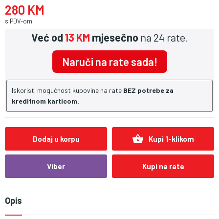
280 KM
s PDV-om
Već od
13 KM
mjesečno
na 24 rate.
Naruči na rate sada!
Iskoristi mogućnost kupovine na rate
BEZ potrebe za
kreditnom karticom.
shopping_basket
Dodaj u korpu
Kupi 1-klikom
Viber
Kupi na rate
Opis