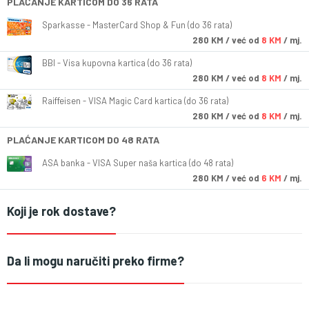
PLAĆANJE KARTICOM DO 36 RATA
Sparkasse - MasterCard Shop & Fun (do 36 rata)
280
KM
/ već od
8 KM
/ mj.
BBI - Visa kupovna kartica (do 36 rata)
280
KM
/ već od
8 KM
/ mj.
Raiffeisen - VISA Magic Card kartica (do 36 rata)
280
KM
/ već od
8 KM
/ mj.
PLAĆANJE KARTICOM DO 48 RATA
ASA banka - VISA Super naša kartica (do 48 rata)
280
KM
/ već od
6 KM
/ mj.
Koji je rok dostave?
Da li mogu naručiti preko firme?