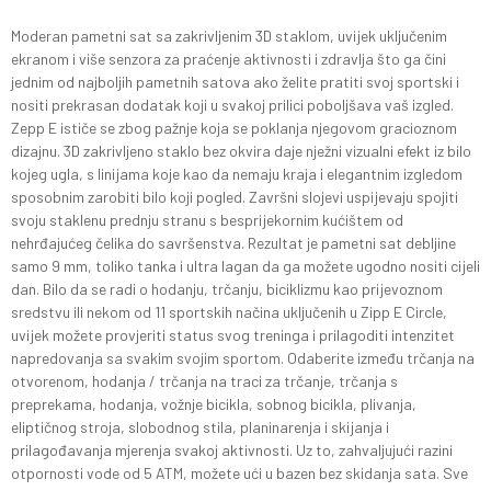
Moderan pametni sat sa zakrivljenim 3D staklom, uvijek uključenim
ekranom i više senzora za praćenje aktivnosti i zdravlja što ga čini
jednim od najboljih pametnih satova ako želite pratiti svoj sportski i
nositi prekrasan dodatak koji u svakoj prilici poboljšava vaš izgled.
Zepp E ističe se zbog pažnje koja se poklanja njegovom gracioznom
dizajnu. 3D zakrivljeno staklo bez okvira daje nježni vizualni efekt iz bilo
kojeg ugla, s linijama koje kao da nemaju kraja i elegantnim izgledom
sposobnim zarobiti bilo koji pogled. Završni slojevi uspijevaju spojiti
svoju staklenu prednju stranu s besprijekornim kućištem od
nehrđajućeg čelika do savršenstva. Rezultat je pametni sat debljine
samo 9 mm, toliko tanka i ultra lagan da ga možete ugodno nositi cijeli
dan. Bilo da se radi o hodanju, trčanju, biciklizmu kao prijevoznom
sredstvu ili nekom od 11 sportskih načina uključenih u Zipp E Circle,
uvijek možete provjeriti status svog treninga i prilagoditi intenzitet
napredovanja sa svakim svojim sportom. Odaberite između trčanja na
otvorenom, hodanja / trčanja na traci za trčanje, trčanja s
preprekama, hodanja, vožnje bicikla, sobnog bicikla, plivanja,
eliptičnog stroja, slobodnog stila, planinarenja i skijanja i
prilagođavanja mjerenja svakoj aktivnosti. Uz to, zahvaljujući razini
otpornosti vode od 5 ATM, možete ući u bazen bez skidanja sata. Sve