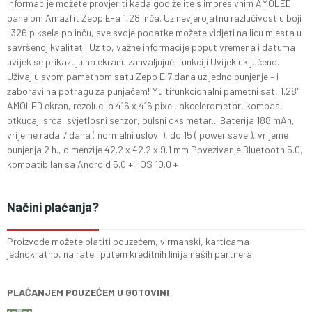
informacije možete provjeriti kada god želite s impresivnim AMOLED
panelom Amazfit Zepp E-a 1,28 inča. Uz nevjerojatnu razlučivost u boji
i 326 piksela po inču, sve svoje podatke možete vidjeti na licu mjesta u
savršenoj kvaliteti. Uz to, važne informacije poput vremena i datuma
uvijek se prikazuju na ekranu zahvaljujući funkciji Uvijek uključeno.
Uživaj u svom pametnom satu Zepp E 7 dana uz jedno punjenje – i
zaboravi na potragu za punjačem! Multifunkcionalni pametni sat, 1.28"
AMOLED ekran, rezolucija 416 x 416 pixel, akcelerometar, kompas,
otkucaji srca, svjetlosni senzor, pulsni oksimetar... Baterija 188 mAh,
vrijeme rada 7 dana ( normalni uslovi ), do 15 ( power save ), vrijeme
punjenja 2 h., dimenzije 42.2 x 42.2 x 9.1 mm Povezivanje Bluetooth 5.0,
kompatibilan sa Android 5.0 +, iOS 10.0 +
Načini plaćanja?
Proizvode možete platiti pouzećem, virmanski, karticama
jednokratno, na rate i putem kreditnih linija naših partnera.
PLAĆANJEM POUZEĆEM U GOTOVINI