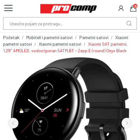
0
Početak
Mobiteli i pametni satovi
Pametni satovi
Xiaomi
pametni satovi
Xiaomi pametni satovi
Xiaomi SAT pametni,
1.28" AMOLED, vodootporan 5ATM,BT - Zepp E (round) Onyx Black