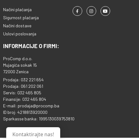
Načini plaćanja
Sigurnost plaćanja
Načini dostave
Uslovi poslovanja
INFORMACIJE O FIRMI:
ProComp d.o.o.
Mujagića sokak 15
72000 Zenica
Prodaja: 032 221 654
Prodaja: 061 202 061
Servis: 032 465 805
Finansije: 032 465 804
E-mail: prodaja@procomp.ba
ID broj: 4218813920000
Sparkasse banka: 1995130039753810
Kontaktirajte nas!