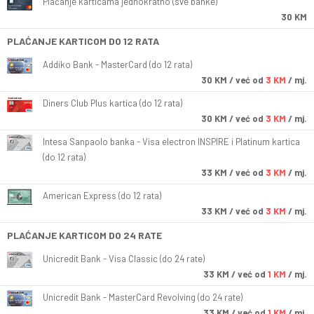
Plaćanje karticama jednokratno (sve banke)
30 KM
PLAĆANJE KARTICOM DO 12 RATA
Addiko Bank - MasterCard (do 12 rata)
30
KM
/ već od
3 KM
/ mj.
Diners Club Plus kartica (do 12 rata)
30
KM
/ već od
3 KM
/ mj.
Intesa Sanpaolo banka - Visa electron INSPIRE i Platinum kartica
(do 12 rata)
33
KM
/ već od
3 KM
/ mj.
American Express (do 12 rata)
33
KM
/ već od
3 KM
/ mj.
PLAĆANJE KARTICOM DO 24 RATE
Unicredit Bank - Visa Classic (do 24 rate)
33
KM
/ već od
1 KM
/ mj.
Unicredit Bank - MasterCard Revolving (do 24 rate)
33
KM
/ već od
1 KM
/ mj.