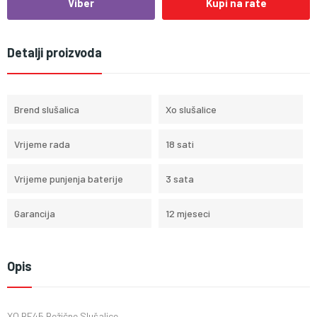
Viber
Kupi na rate
Detalji proizvoda
Brend slušalica
Xo slušalice
Vrijeme rada
18 sati
Vrijeme punjenja baterije
3 sata
Garancija
12 mjeseci
Opis
XO BE45 Bežične Slušalice