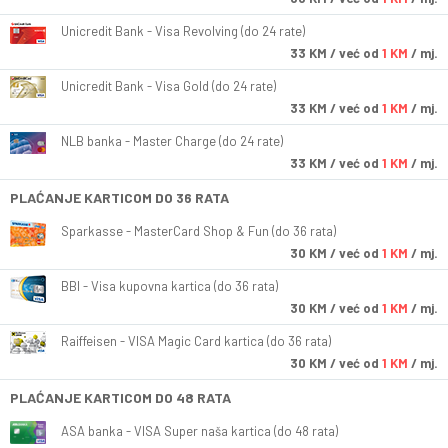
Unicredit Bank - Visa Revolving (do 24 rate)
33
KM
/ već od
1 KM
/ mj.
Unicredit Bank - Visa Gold (do 24 rate)
33
KM
/ već od
1 KM
/ mj.
NLB banka - Master Charge (do 24 rate)
33
KM
/ već od
1 KM
/ mj.
PLAĆANJE KARTICOM DO 36 RATA
Sparkasse - MasterCard Shop & Fun (do 36 rata)
30
KM
/ već od
1 KM
/ mj.
BBI - Visa kupovna kartica (do 36 rata)
30
KM
/ već od
1 KM
/ mj.
Raiffeisen - VISA Magic Card kartica (do 36 rata)
30
KM
/ već od
1 KM
/ mj.
PLAĆANJE KARTICOM DO 48 RATA
ASA banka - VISA Super naša kartica (do 48 rata)