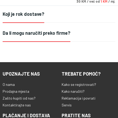
30
KM
/ već od
1 KM
/ mj.
Koji je rok dostave?
Da li mogu naručiti preko firme?
UPOZNAJTE NAS
TREBATE POMOĆ?
O nama
Kako se registrovati?
Prodajna mjesta
Kako naručiti?
Zašto kupiti od nas?
Reklamacija i povrati
Kontaktirajte nas
Servis
PLAĆANJE I DOSTAVA
PRATITE NAS