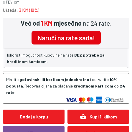
s PDV-om
Ušteda:
3 KM (10%)
Već od
1 KM
mjesečno
na 24 rate.
Naruči na rate sada!
Iskoristi mogućnost kupovine na rate
BEZ potrebe za
kreditnom karticom.
Platite
gotovinski ili karticom jednokratno
i ostvarite
10%
popusta
. Redovna cijena za plaćanje
kreditnom karticom
do
24
rate.
shopping_basket
Dodaj u korpu
Kupi 1-klikom