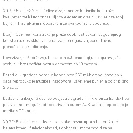
XO BE45 su bežične slušalice dizajnirane za korisnike koji traže
kvalitetan zvuk i udobnost. Njihov elegantan dizajn u svijetlozelenoj
boji čini ih atraktivnim dodatkom za svakodnevnu upotrebu.
Dizajn: Over-ear konstrukcija pruža udobnost tokom dugotrajnog
korištenja, dok sklopivi mehanizam omogućava jednostavno
prenošenje i skladištenje.
Povezivanje: Podržavaju Bluetooth 5.3 tehnologiju, osiguravajući
stabilnu i brzu bežičnu vezu s dometom do 10 metara.
Baterija: Ugrađena baterija kapaciteta 250 mAh omogućava do 4
sata reprodukcije muzike ili razgovora, uz vrijeme punjenja od približno
2,5 sata.
Dodatne funkcije: Slušalice posjeduju ugrađeni mikrofon za hands-free
pozive, kao i mogućnost povezivanja putem AUX kabla ili reprodukcije
muzike s TF kartice.
XO BE45 slušalice su idealne za svakodnevnu upotrebu, pružajući
balans između funkcionalnosti, udobnosti i modernog dizajna.