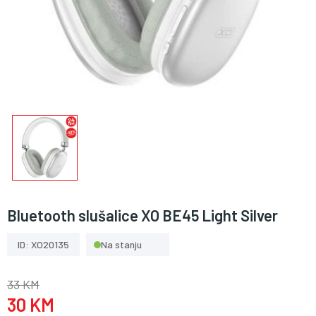
Bluetooth slušalice XO BE45 Light Silver
ID: XO20135
Na stanju
33 KM
30 KM