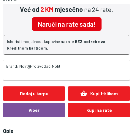
Već od
2 KM
mjesečno
na 24 rate.
Naruči na rate sada!
Iskoristi mogućnost kupovine na rate
BEZ potrebe za
kreditnom karticom.
Brand: Nolit§Proizvođač:Nolit
shopping_basket
Dodaj u korpu
Kupi 1-klikom
Viber
Kupi na rate
Opis