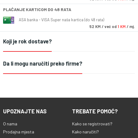
PLAĆANJE KARTICOM DO 48 RATA
ASA banka - VISA Super naša kartica (do 48 rata)
52
KM
/ već od
1 KM
/ mj.
Koji je rok dostave?
Da li mogu naručiti preko firme?
UPOZNAJTE NAS
TREBATE POMOĆ?
O nama
Kako se registrovati?
Prodajna mjesta
Kako naručiti?