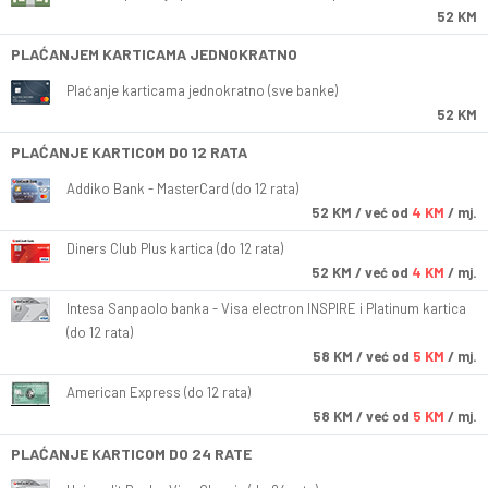
52 KM
PLAĆANJEM KARTICAMA JEDNOKRATNO
Plaćanje karticama jednokratno (sve banke)
52 KM
PLAĆANJE KARTICOM DO 12 RATA
Addiko Bank - MasterCard (do 12 rata)
52
KM
/ već od
4 KM
/ mj.
Diners Club Plus kartica (do 12 rata)
52
KM
/ već od
4 KM
/ mj.
Intesa Sanpaolo banka - Visa electron INSPIRE i Platinum kartica
(do 12 rata)
58
KM
/ već od
5 KM
/ mj.
American Express (do 12 rata)
58
KM
/ već od
5 KM
/ mj.
PLAĆANJE KARTICOM DO 24 RATE