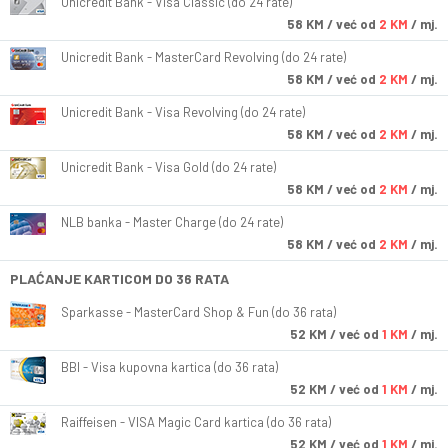
Unicredit Bank - Visa Classic (do 24 rate)
58
KM
/ već od
2 KM
/ mj.
Unicredit Bank - MasterCard Revolving (do 24 rate)
58
KM
/ već od
2 KM
/ mj.
Unicredit Bank - Visa Revolving (do 24 rate)
58
KM
/ već od
2 KM
/ mj.
Unicredit Bank - Visa Gold (do 24 rate)
58
KM
/ već od
2 KM
/ mj.
NLB banka - Master Charge (do 24 rate)
58
KM
/ već od
2 KM
/ mj.
PLAĆANJE KARTICOM DO 36 RATA
Sparkasse - MasterCard Shop & Fun (do 36 rata)
52
KM
/ već od
1 KM
/ mj.
BBI - Visa kupovna kartica (do 36 rata)
52
KM
/ već od
1 KM
/ mj.
Raiffeisen - VISA Magic Card kartica (do 36 rata)
52
KM
/ već od
1 KM
/ mj.