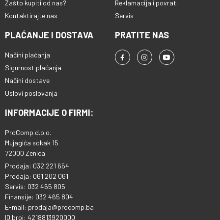
Zašto kupiti od nas?
Reklamacija i povrati
Kontaktirajte nas
Servis
PLAĆANJE I DOSTAVA
PRATITE NAS
Načini plaćanja
Sigurnost plaćanja
Načini dostave
Uslovi poslovanja
INFORMACIJE O FIRMI:
ProComp d.o.o.
Mujagića sokak 15
72000 Zenica
Prodaja: 032 221 654
Prodaja: 061 202 061
Servis: 032 465 805
Finansije: 032 465 804
E-mail: prodaja@procomp.ba
ID broj: 4218813920000