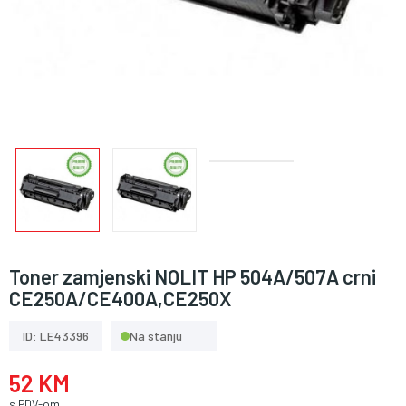
Toner zamjenski NOLIT HP 504A/507A crni
CE250A/CE400A,CE250X
ID: LE43396
Na stanju
52 KM
s PDV-om