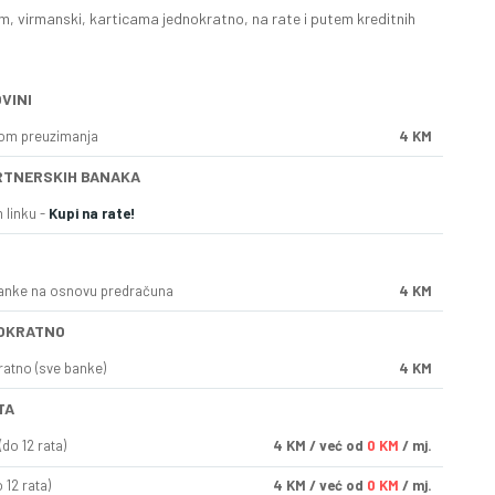
, virmanski, karticama jednokratno, na rate i putem kreditnih
VINI
kom preuzimanja
4 KM
RTNERSKIH BANAKA
 linku -
Kupi na rate!
anke na osnovu predračuna
4 KM
OKRATNO
ratno (sve banke)
4 KM
TA
do 12 rata)
4
KM
/ već od
0 KM
/ mj.
 12 rata)
4
KM
/ već od
0 KM
/ mj.