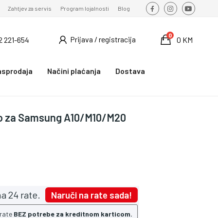
Zahtjev za servis
Program lojalnosti
Blog
0
Prijava / registracija
2 221-654
0 KM
asprodaja
Načini plaćanja
Dostava
klo za Samsung A10/M10/M20
a 24 rate.
Naruči na rate sada!
 rate
BEZ potrebe za kreditnom karticom.