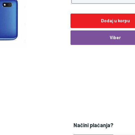
Dodaj u korpu
Viber
Načini plaćanja?