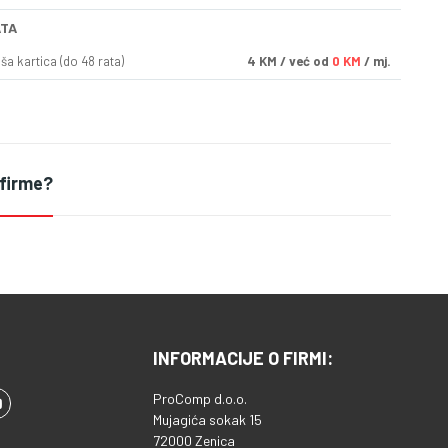
ATA
a kartica (do 48 rata)
4
KM
/ već od
0 KM
/ mj.
 firme?
INFORMACIJE O FIRMI:
ProComp d.o.o.
Mujagića sokak 15
72000 Zenica