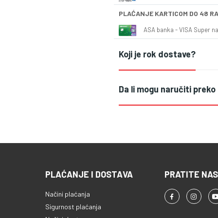
PLAĆANJE KARTICOM DO 48 R
ASA banka - VISA Super naš
Koji je rok dostave?
Da li mogu naručiti preko
PLAĆANJE I DOSTAVA
PRATITE NAS
Načini plaćanja
Sigurnost plaćanja