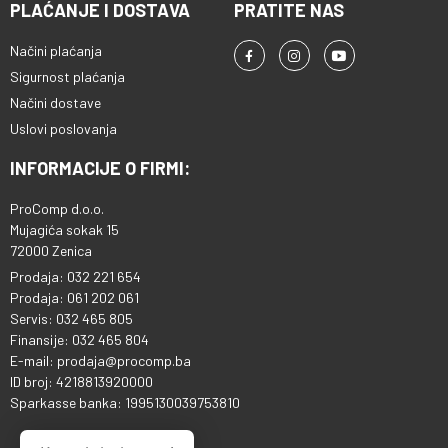
PLAĆANJE I DOSTAVA
PRATITE NAS
Načini plaćanja
Sigurnost plaćanja
Načini dostave
Uslovi poslovanja
INFORMACIJE O FIRMI:
ProComp d.o.o.
Mujagića sokak 15
72000 Zenica
Prodaja: 032 221 654
Prodaja: 061 202 061
Servis: 032 465 805
Finansije: 032 465 804
E-mail: prodaja@procomp.ba
ID broj: 4218813920000
Sparkasse banka: 1995130039753810