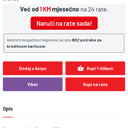
Već od
1 KM
mjesečno
na 24 rate.
Naruči na rate sada!
Iskoristi mogućnost kupovine na rate
BEZ potrebe za
kreditnom karticom.
shopping_basket
Dodaj u korpu
Kupi 1-klikom
Viber
Kupi na rate
Opis