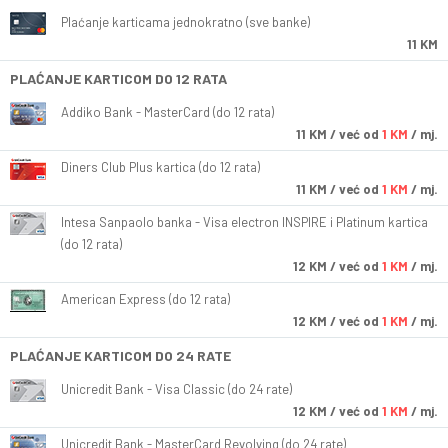
Plaćanje karticama jednokratno (sve banke)
11 KM
PLAĆANJE KARTICOM DO 12 RATA
Addiko Bank - MasterCard (do 12 rata)
11
KM
/ već od
1 KM
/ mj.
Diners Club Plus kartica (do 12 rata)
11
KM
/ već od
1 KM
/ mj.
Intesa Sanpaolo banka - Visa electron INSPIRE i Platinum kartica
(do 12 rata)
12
KM
/ već od
1 KM
/ mj.
American Express (do 12 rata)
12
KM
/ već od
1 KM
/ mj.
PLAĆANJE KARTICOM DO 24 RATE
Unicredit Bank - Visa Classic (do 24 rate)
12
KM
/ već od
1 KM
/ mj.
Unicredit Bank - MasterCard Revolving (do 24 rate)