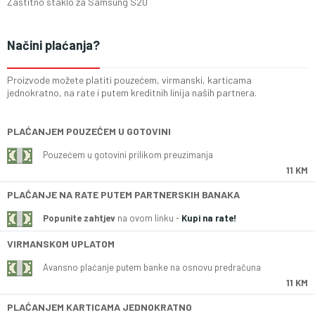
Zastitno staklo za Samsung S20
Načini plaćanja?
Proizvode možete platiti pouzećem, virmanski, karticama
jednokratno, na rate i putem kreditnih linija naših partnera.
PLAĆANJEM POUZEĆEM U GOTOVINI
Pouzećem u gotovini prilikom preuzimanja
11 KM
PLAĆANJE NA RATE PUTEM PARTNERSKIH BANAKA
Popunite zahtjev
na ovom linku -
Kupi na rate!
VIRMANSKOM UPLATOM
Avansno plaćanje putem banke na osnovu predračuna
11 KM
PLAĆANJEM KARTICAMA JEDNOKRATNO