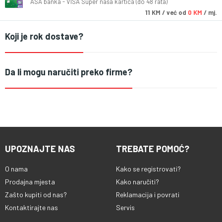
ASA banka - VISA Super naša kartica (do 48 rata)
11
KM
/ već od
0 KM
/ mj.
Koji je rok dostave?
Da li mogu naručiti preko firme?
UPOZNAJTE NAS
TREBATE POMOĆ?
O nama
Kako se registrovati?
Prodajna mjesta
Kako naručiti?
Zašto kupiti od nas?
Reklamacija i povrati
Kontaktirajte nas
Servis