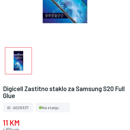
Digicell Zastitno staklo za Samsung S20 Full
Glue
ID: AD29337
Na stanju
11 KM
s PDV-om