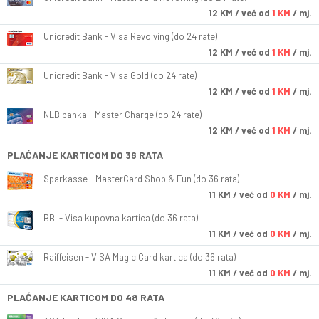
12
KM
/ već od
1 KM
/ mj.
Unicredit Bank - Visa Revolving (do 24 rate)
12
KM
/ već od
1 KM
/ mj.
Unicredit Bank - Visa Gold (do 24 rate)
12
KM
/ već od
1 KM
/ mj.
NLB banka - Master Charge (do 24 rate)
12
KM
/ već od
1 KM
/ mj.
PLAĆANJE KARTICOM DO 36 RATA
Sparkasse - MasterCard Shop & Fun (do 36 rata)
11
KM
/ već od
0 KM
/ mj.
BBI - Visa kupovna kartica (do 36 rata)
11
KM
/ već od
0 KM
/ mj.
Raiffeisen - VISA Magic Card kartica (do 36 rata)
11
KM
/ već od
0 KM
/ mj.
PLAĆANJE KARTICOM DO 48 RATA