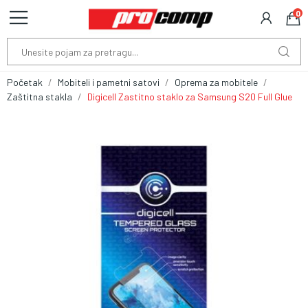
0
Početak
Mobiteli i pametni satovi
Oprema za mobitele
Zaštitna stakla
Digicell Zastitno staklo za Samsung S20 Full Glue