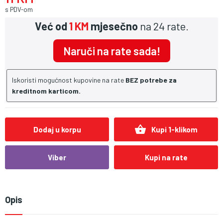
s PDV-om
Već od
1 KM
mjesečno
na 24 rate.
Naruči na rate sada!
Iskoristi mogućnost kupovine na rate
BEZ potrebe za
kreditnom karticom.
shopping_basket
Dodaj u korpu
Kupi 1-klikom
Viber
Kupi na rate
Opis