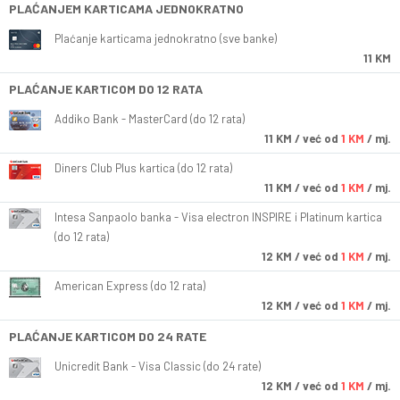
PLAĆANJEM KARTICAMA JEDNOKRATNO
Plaćanje karticama jednokratno (sve banke)
11 KM
PLAĆANJE KARTICOM DO 12 RATA
Addiko Bank - MasterCard (do 12 rata)
11
KM
/ već od
1 KM
/ mj.
Diners Club Plus kartica (do 12 rata)
11
KM
/ već od
1 KM
/ mj.
Intesa Sanpaolo banka - Visa electron INSPIRE i Platinum kartica
(do 12 rata)
12
KM
/ već od
1 KM
/ mj.
American Express (do 12 rata)
12
KM
/ već od
1 KM
/ mj.
PLAĆANJE KARTICOM DO 24 RATE
Unicredit Bank - Visa Classic (do 24 rate)
12
KM
/ već od
1 KM
/ mj.