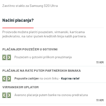
Zastitno staklo za Samsung S20 Ultra
Načini plaćanja?
Proizvode možete platiti pouzećem, virmanski, karticama
jednokratno, na rate i putem kreditnih linija naših partnera.
PLAĆANJEM POUZEĆEM U GOTOVINI
Pouzećem u gotovini prilikom preuzimanja
11 KM
PLAĆANJE NA RATE PUTEM PARTNERSKIH BANAKA
Popunite zahtjev
na ovom linku -
Kupi na rate!
VIRMANSKOM UPLATOM
Avansno plaćanje putem banke na osnovu predračuna
11 KM