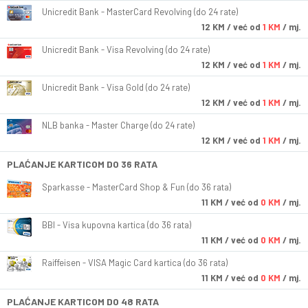
Unicredit Bank - MasterCard Revolving (do 24 rate)
12
KM
/ već od
1 KM
/ mj.
Unicredit Bank - Visa Revolving (do 24 rate)
12
KM
/ već od
1 KM
/ mj.
Unicredit Bank - Visa Gold (do 24 rate)
12
KM
/ već od
1 KM
/ mj.
NLB banka - Master Charge (do 24 rate)
12
KM
/ već od
1 KM
/ mj.
PLAĆANJE KARTICOM DO 36 RATA
Sparkasse - MasterCard Shop & Fun (do 36 rata)
11
KM
/ već od
0 KM
/ mj.
BBI - Visa kupovna kartica (do 36 rata)
11
KM
/ već od
0 KM
/ mj.
Raiffeisen - VISA Magic Card kartica (do 36 rata)
11
KM
/ već od
0 KM
/ mj.
PLAĆANJE KARTICOM DO 48 RATA