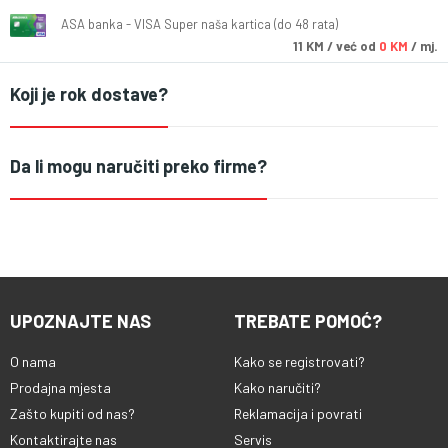
ASA banka - VISA Super naša kartica (do 48 rata)
11
KM
/ već od
0 KM
/ mj.
Koji je rok dostave?
Da li mogu naručiti preko firme?
UPOZNAJTE NAS
TREBATE POMOĆ?
O nama
Kako se registrovati?
Prodajna mjesta
Kako naručiti?
Zašto kupiti od nas?
Reklamacija i povrati
Kontaktirajte nas
Servis