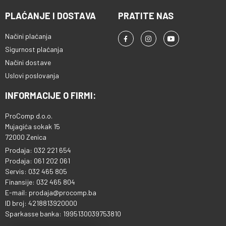
PLAĆANJE I DOSTAVA
PRATITE NAS
Načini plaćanja
Sigurnost plaćanja
Načini dostave
Uslovi poslovanja
INFORMACIJE O FIRMI:
ProComp d.o.o.
Mujagića sokak 15
72000 Zenica
Prodaja: 032 221 654
Prodaja: 061 202 061
Servis: 032 465 805
Finansije: 032 465 804
E-mail: prodaja@procomp.ba
ID broj: 4218813920000
Sparkasse banka: 1995130039753810