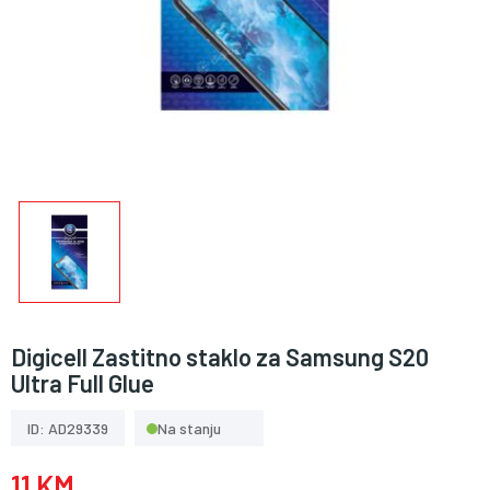
Digicell Zastitno staklo za Samsung S20
Ultra Full Glue
ID: AD29339
Na stanju
11 KM