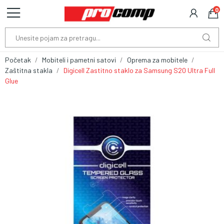
0
Početak
Mobiteli i pametni satovi
Oprema za mobitele
Zaštitna stakla
Digicell Zastitno staklo za Samsung S20 Ultra Full
Glue