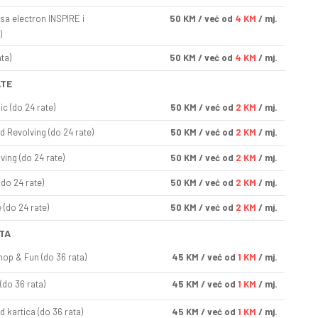
sa electron INSPIRE i
50
KM
/ već od
4 KM
/ mj.
)
ta)
50
KM
/ već od
4 KM
/ mj.
ATE
ic (do 24 rate)
50
KM
/ već od
2 KM
/ mj.
d Revolving (do 24 rate)
50
KM
/ već od
2 KM
/ mj.
ving (do 24 rate)
50
KM
/ već od
2 KM
/ mj.
(do 24 rate)
50
KM
/ već od
2 KM
/ mj.
(do 24 rate)
50
KM
/ već od
2 KM
/ mj.
TA
op & Fun (do 36 rata)
45
KM
/ već od
1 KM
/ mj.
(do 36 rata)
45
KM
/ već od
1 KM
/ mj.
d kartica (do 36 rata)
45
KM
/ već od
1 KM
/ mj.