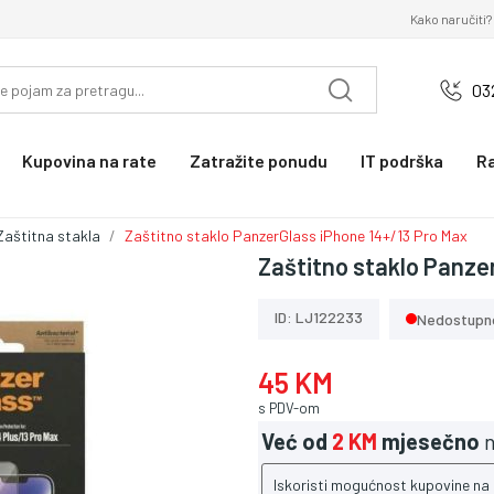
Kako naručiti?
03
Kupovina na rate
Zatražite ponudu
IT podrška
R
Zaštitna stakla
Zaštitno staklo PanzerGlass iPhone 14+/13 Pro Max
Zaštitno staklo Panze
ID: LJ122233
Nedostupn
45 KM
s PDV-om
Već od
2 KM
mjesečno
n
Iskoristi mogućnost kupovine na