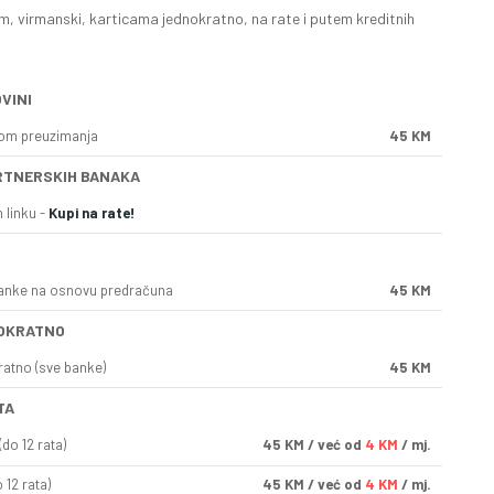
, virmanski, karticama jednokratno, na rate i putem kreditnih
VINI
kom preuzimanja
45 KM
RTNERSKIH BANAKA
 linku -
Kupi na rate!
anke na osnovu predračuna
45 KM
OKRATNO
ratno (sve banke)
45 KM
TA
do 12 rata)
45
KM
/ već od
4 KM
/ mj.
 12 rata)
45
KM
/ već od
4 KM
/ mj.