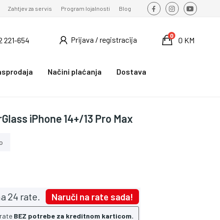
Zahtjev za servis
Program lojalnosti
Blog
0
Prijava / registracija
2 221-654
0 KM
asprodaja
Načini plaćanja
Dostava
rGlass iPhone 14+/13 Pro Max
o
a 24 rate.
Naruči na rate sada!
 rate
BEZ potrebe za kreditnom karticom.