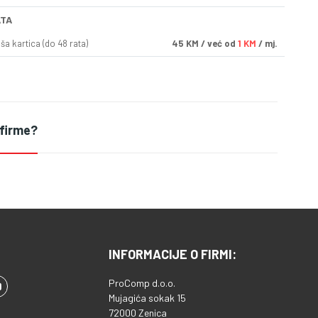
ATA
a kartica (do 48 rata)
45
KM
/ već od
1 KM
/ mj.
 firme?
INFORMACIJE O FIRMI:
ProComp d.o.o.
Mujagića sokak 15
72000 Zenica