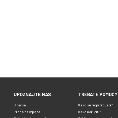
UPOZNAJTE NAS
TREBATE POMOĆ?
O nama
Kako se registrovati?
Prodajna mjesta
Kako naručiti?