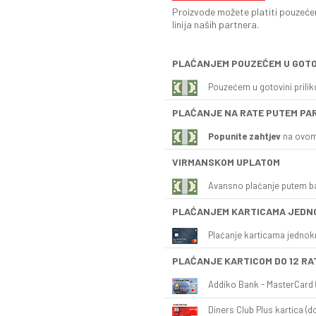
Proizvode možete platiti pouzećem
linija naših partnera.
PLAĆANJEM POUZEĆEM U GOTO
Pouzećem u gotovini prili
PLAĆANJE NA RATE PUTEM PA
Popunite zahtjev
na ovom
VIRMANSKOM UPLATOM
Avansno plaćanje putem b
PLAĆANJEM KARTICAMA JEDN
Plaćanje karticama jednok
PLAĆANJE KARTICOM DO 12 RA
Addiko Bank - MasterCard (
Diners Club Plus kartica (do