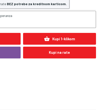
 rate
BEZ potrebe za kreditnom karticom.
speranza
shopping_basket
Kupi 1-klikom
Kupi na rate