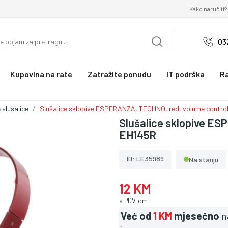
Kako naručiti?
03
Kupovina na rate
Zatražite ponudu
IT podrška
R
 slušalice
Slušalice sklopive ESPERANZA, TECHNO, red, volume contro
Slušalice sklopive ES
EH145R
ID: LE35989
Na stanju
12 KM
s PDV-om
Već od
1 KM
mjesečno
n