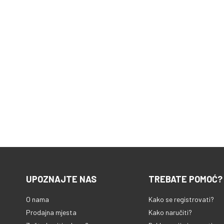
UPOZNAJTE NAS
TREBATE POMOĆ?
O nama
Kako se registrovati?
Prodajna mjesta
Kako naručiti?