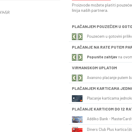
Proizvode možete platiti pouzećem
linija naših partnera.
EH145R
PLAĆANJEM POUZEĆEM U GOTO
Pouzećem u gotovini prili
PLAĆANJE NA RATE PUTEM PA
Popunite zahtjev
na ovom
VIRMANSKOM UPLATOM
Avansno plaćanje putem b
PLAĆANJEM KARTICAMA JEDN
Plaćanje karticama jednok
PLAĆANJE KARTICOM DO 12 RA
Addiko Bank - MasterCard (
Diners Club Plus kartica (do