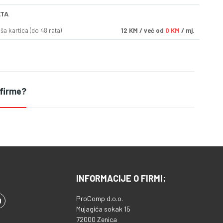
ATA
a kartica (do 48 rata)
12
KM
/ već od
0 KM
/ mj.
 firme?
INFORMACIJE O FIRMI:
ProComp d.o.o.
Mujagića sokak 15
72000 Zenica