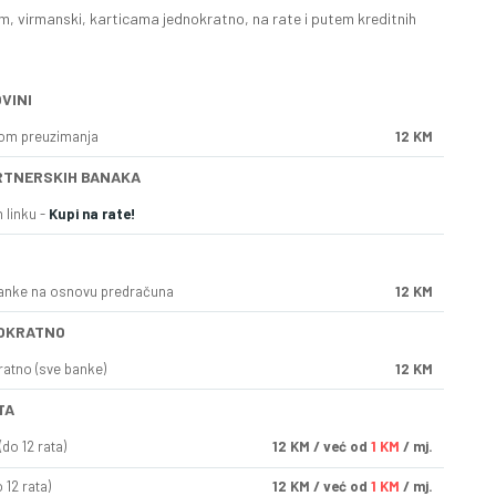
, virmanski, karticama jednokratno, na rate i putem kreditnih
VINI
kom preuzimanja
12 KM
RTNERSKIH BANAKA
 linku -
Kupi na rate!
anke na osnovu predračuna
12 KM
OKRATNO
ratno (sve banke)
12 KM
TA
do 12 rata)
12
KM
/ već od
1 KM
/ mj.
 12 rata)
12
KM
/ već od
1 KM
/ mj.