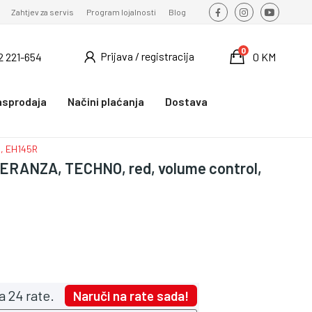
Zahtjev za servis
Program lojalnosti
Blog
0
Prijava / registracija
2 221-654
0 KM
asprodaja
Načini plaćanja
Dostava
l, EH145R
PERANZA, TECHNO, red, volume control,
a 24 rate.
Naruči na rate sada!