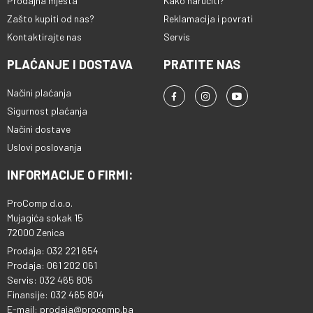
Prodajna mjesta
Kako naručiti?
Zašto kupiti od nas?
Reklamacija i povrati
Kontaktirajte nas
Servis
PLAĆANJE I DOSTAVA
PRATITE NAS
Načini plaćanja
Sigurnost plaćanja
Načini dostave
Uslovi poslovanja
INFORMACIJE O FIRMI:
ProComp d.o.o.
Mujagića sokak 15
72000 Zenica
Prodaja: 032 221 654
Prodaja: 061 202 061
Servis: 032 465 805
Finansije: 032 465 804
E-mail: prodaja@procomp.ba