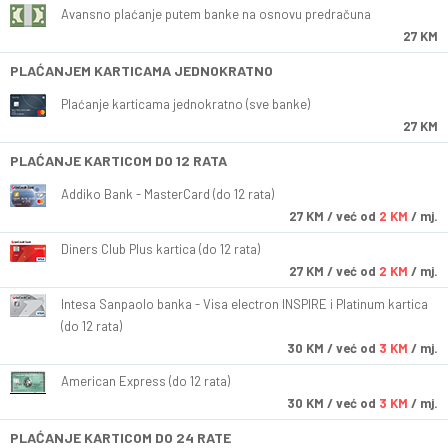
Avansno plaćanje putem banke na osnovu predračuna
27 KM
PLAĆANJEM KARTICAMA JEDNOKRATNO
Plaćanje karticama jednokratno (sve banke)
27 KM
PLAĆANJE KARTICOM DO 12 RATA
Addiko Bank - MasterCard (do 12 rata)
27
KM
/ već od
2 KM
/ mj.
Diners Club Plus kartica (do 12 rata)
27
KM
/ već od
2 KM
/ mj.
Intesa Sanpaolo banka - Visa electron INSPIRE i Platinum kartica
(do 12 rata)
30
KM
/ već od
3 KM
/ mj.
American Express (do 12 rata)
30
KM
/ već od
3 KM
/ mj.
PLAĆANJE KARTICOM DO 24 RATE