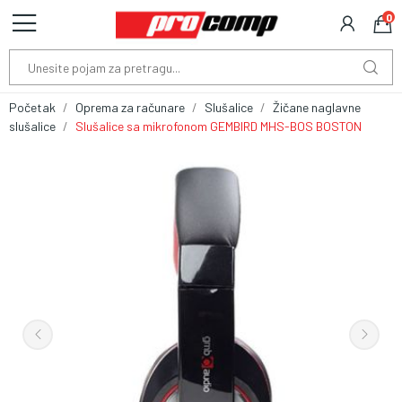
0
Početak
Oprema za računare
Slušalice
Žičane naglavne
slušalice
Slušalice sa mikrofonom GEMBIRD MHS-BOS BOSTON