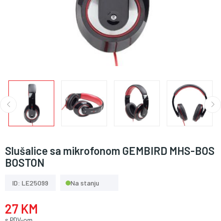
Slušalice sa mikrofonom GEMBIRD MHS-BOS
BOSTON
ID: LE25099
Na stanju
27 KM
s PDV-om