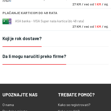
27
KM
/ već od
1 KM
/ mj.
PLAĆANJE KARTICOM DO 48 RATA
ASA banka - VISA Super naša kartica (do 48 rata)
27
KM
/ već od
1 KM
/ mj.
Koji je rok dostave?
Da li mogu naručiti preko firme?
UPOZNAJTE NAS
TREBATE POMOĆ?
O nama
Kako se registrovati?