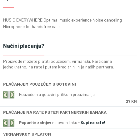
MUSIC EVERYWHERE Optimal music experience Noise canceling
Microphone for handsfree calls
Načini plaćanja?
Proizvode možete platiti pouzećem, virmanski, karticama
jednokratno, na rate i putem kreditnih linija naših partnera.
PLAĆANJEM POUZEĆEM U GOTOVINI
Pouzećem u gotovini prilikom preuzimanja
27 KM
PLAĆANJE NA RATE PUTEM PARTNERSKIH BANAKA
Popunite zahtjev
na ovom linku -
Kupi na rate!
VIRMANSKOM UPLATOM