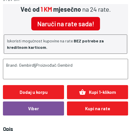
Već od
1 KM
mjesečno
na 24 rate.
Naruči na rate sada!
Iskoristi mogućnost kupovine na rate
BEZ potrebe za
kreditnom karticom.
Brand: Gembird§Proizvođač:Gembird
shopping_basket
Dodaj u korpu
Kupi 1-klikom
Viber
Kupi na rate
Opis