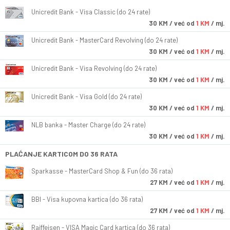
Unicredit Bank - Visa Classic (do 24 rate)
30
KM
/ već od
1 KM
/ mj.
Unicredit Bank - MasterCard Revolving (do 24 rate)
30
KM
/ već od
1 KM
/ mj.
Unicredit Bank - Visa Revolving (do 24 rate)
30
KM
/ već od
1 KM
/ mj.
Unicredit Bank - Visa Gold (do 24 rate)
30
KM
/ već od
1 KM
/ mj.
NLB banka - Master Charge (do 24 rate)
30
KM
/ već od
1 KM
/ mj.
PLAĆANJE KARTICOM DO 36 RATA
Sparkasse - MasterCard Shop & Fun (do 36 rata)
27
KM
/ već od
1 KM
/ mj.
BBI - Visa kupovna kartica (do 36 rata)
27
KM
/ već od
1 KM
/ mj.
Raiffeisen - VISA Magic Card kartica (do 36 rata)