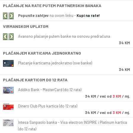
PLAĆANJE NA RATE PUTEM PARTNERSKIH BANAKA
Popunite zahtjev
na ovom linku -
Kupi na rate!
VIRMANSKOM UPLATOM
Avansno plaćanje putem banke na osnovu predračuna
34 KM
PLAĆANJEM KARTICAMA JEDNOKRATNO
Plaćanje karticama jednokratno (sve banke)
34 KM
PLAĆANJE KARTICOM DO 12 RATA
Addiko Bank - MasterCard (do 12 rata)
34
KM
/ već od
3 KM
/ mj.
Diners Club Plus kartica (do 12 rata)
34
KM
/ već od
3 KM
/ mj.
Intesa Sanpaolo banka - Visa electron INSPIRE i Platinum kartica
(do 12 rata)