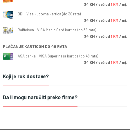
34
KM
/ već od
1 KM
/ mj.
BBI - Visa kupovna kartica (do 36 rata)
34
KM
/ već od
1 KM
/ mj.
Raiffeisen - VISA Magic Card kartica (do 36 rata)
34
KM
/ već od
1 KM
/ mj.
PLAĆANJE KARTICOM DO 48 RATA
ASA banka - VISA Super naša kartica (do 48 rata)
34
KM
/ već od
1 KM
/ mj.
Koji je rok dostave?
Da li mogu naručiti preko firme?