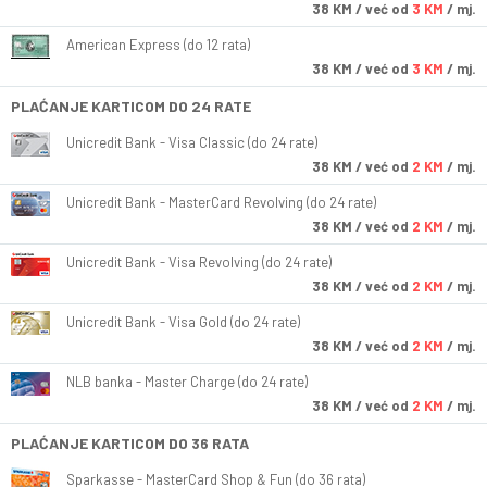
38
KM
/ već od
3 KM
/ mj.
American Express (do 12 rata)
38
KM
/ već od
3 KM
/ mj.
PLAĆANJE KARTICOM DO 24 RATE
Unicredit Bank - Visa Classic (do 24 rate)
38
KM
/ već od
2 KM
/ mj.
Unicredit Bank - MasterCard Revolving (do 24 rate)
38
KM
/ već od
2 KM
/ mj.
Unicredit Bank - Visa Revolving (do 24 rate)
38
KM
/ već od
2 KM
/ mj.
Unicredit Bank - Visa Gold (do 24 rate)
38
KM
/ već od
2 KM
/ mj.
NLB banka - Master Charge (do 24 rate)
38
KM
/ već od
2 KM
/ mj.
PLAĆANJE KARTICOM DO 36 RATA
Sparkasse - MasterCard Shop & Fun (do 36 rata)