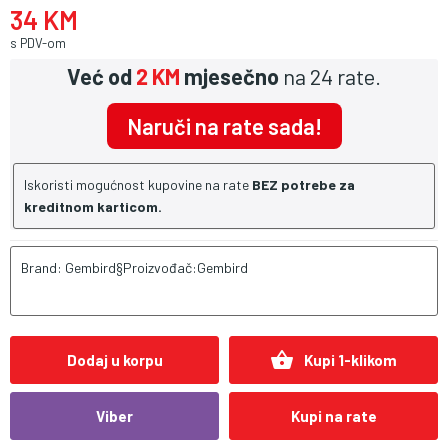
34 KM
s PDV-om
Već od
2 KM
mjesečno
na 24 rate.
Naruči na rate sada!
Iskoristi mogućnost kupovine na rate
BEZ potrebe za
kreditnom karticom.
Brand: Gembird§Proizvođač:Gembird
shopping_basket
Dodaj u korpu
Kupi 1-klikom
Viber
Kupi na rate