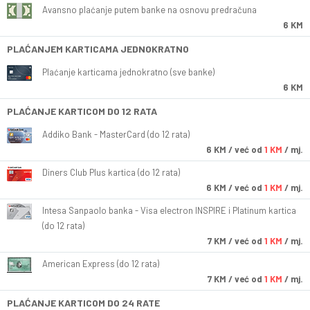
Avansno plaćanje putem banke na osnovu predračuna
6 KM
PLAĆANJEM KARTICAMA JEDNOKRATNO
Plaćanje karticama jednokratno (sve banke)
6 KM
PLAĆANJE KARTICOM DO 12 RATA
Addiko Bank - MasterCard (do 12 rata)
6
KM
/ već od
1 KM
/ mj.
Diners Club Plus kartica (do 12 rata)
6
KM
/ već od
1 KM
/ mj.
Intesa Sanpaolo banka - Visa electron INSPIRE i Platinum kartica
(do 12 rata)
7
KM
/ već od
1 KM
/ mj.
American Express (do 12 rata)
7
KM
/ već od
1 KM
/ mj.
PLAĆANJE KARTICOM DO 24 RATE