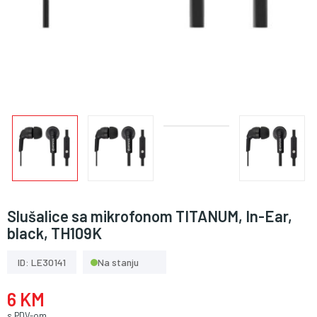
Slušalice sa mikrofonom TITANUM, In-Ear,
black, TH109K
ID: LE30141
Na stanju
6 KM
s PDV-om