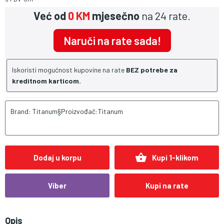
Već od
0 KM
mjesečno
na 24 rate.
Naruči na rate sada!
Iskoristi mogućnost kupovine na rate
BEZ potrebe za
kreditnom karticom.
Brand: Titanum§Proizvođač:Titanum
shopping_basket
Dodaj u korpu
Kupi 1-klikom
Viber
Kupi na rate
Opis