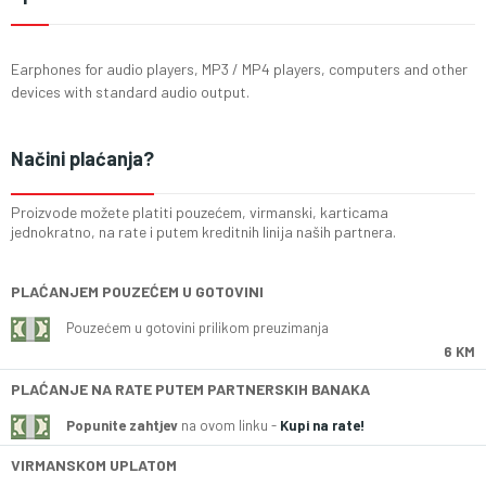
Earphones for audio players, MP3 / MP4 players, computers and other
devices with standard audio output.
Načini plaćanja?
Proizvode možete platiti pouzećem, virmanski, karticama
jednokratno, na rate i putem kreditnih linija naših partnera.
PLAĆANJEM POUZEĆEM U GOTOVINI
Pouzećem u gotovini prilikom preuzimanja
6 KM
PLAĆANJE NA RATE PUTEM PARTNERSKIH BANAKA
Popunite zahtjev
na ovom linku -
Kupi na rate!
VIRMANSKOM UPLATOM