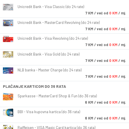
Unicredit Bank - Visa Classic (do 24 rate)
7
KM
/ već od
0 KM
/ mj.
Unicredit Bank - MasterCard Revolving (do 24 rate)
7
KM
/ već od
0 KM
/ mj.
Unicredit Bank - Visa Revolving (do 24 rate)
7
KM
/ već od
0 KM
/ mj.
Unicredit Bank - Visa Gold (do 24 rate)
7
KM
/ već od
0 KM
/ mj.
NLB banka - Master Charge (do 24 rate)
7
KM
/ već od
0 KM
/ mj.
PLAĆANJE KARTICOM DO 36 RATA
Sparkasse - MasterCard Shop & Fun (do 36 rata)
6
KM
/ već od
0 KM
/ mj.
BBI - Visa kupovna kartica (do 36 rata)
6
KM
/ već od
0 KM
/ mj.
Raiffeisen - VISA Magic Card kartica (do 36 rata)