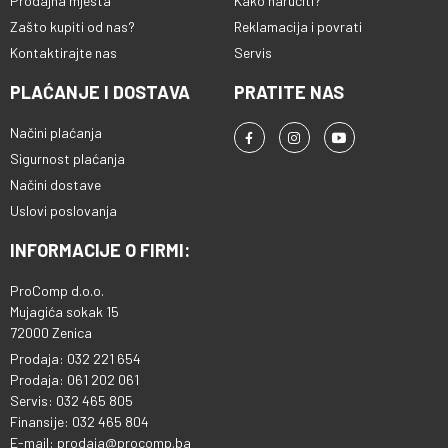
Prodajna mjesta
Kako naručiti?
Zašto kupiti od nas?
Reklamacija i povrati
Kontaktirajte nas
Servis
PLAĆANJE I DOSTAVA
PRATITE NAS
Načini plaćanja
Sigurnost plaćanja
Načini dostave
Uslovi poslovanja
INFORMACIJE O FIRMI:
ProComp d.o.o.
Mujagića sokak 15
72000 Zenica
Prodaja: 032 221 654
Prodaja: 061 202 061
Servis: 032 465 805
Finansije: 032 465 804
E-mail: prodaja@procomp.ba