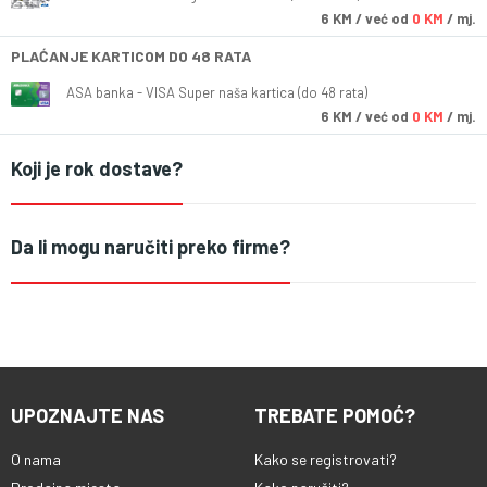
6
KM
/ već od
0 KM
/ mj.
PLAĆANJE KARTICOM DO 48 RATA
ASA banka - VISA Super naša kartica (do 48 rata)
6
KM
/ već od
0 KM
/ mj.
Koji je rok dostave?
Da li mogu naručiti preko firme?
UPOZNAJTE NAS
TREBATE POMOĆ?
O nama
Kako se registrovati?