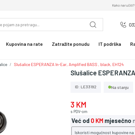
Kako naručiti?
03
Kupovina na rate
Zatražite ponudu
IT podrška
R
alice
Slušalice ESPERANZA In-Ear, Amplified BASS , black, EH124
Slušalice ESPERANZA I
ID: LE33192
Na stanju
3 KM
s PDV-om
Već od
0 KM
mjesečno
n
Iskoristi mogućnost kupovine na