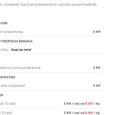
, virmanski, karticama jednokratno, na rate i putem kreditnih
VINI
kom preuzimanja
3 KM
RTNERSKIH BANAKA
 linku -
Kupi na rate!
anke na osnovu predračuna
3 KM
OKRATNO
ratno (sve banke)
3 KM
TA
do 12 rata)
3
KM
/ već od
0 KM
/ mj.
 12 rata)
3
KM
/ već od
0 KM
/ mj.