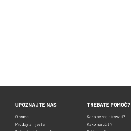
UPOZNAJTE NAS
TREBATE POMOĆ?
O nama
Kako se registrovati?
Prodajna mjesta
Kako naručiti?