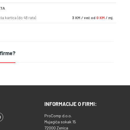
ATA
a kartica (do 48 rata)
3
KM
/ već od
0 KM
/ mj.
 firme?
INFORMACIJE O FIRMI:
ProComp d.o.o.
Mujagića sokak 15
72000 Zenica