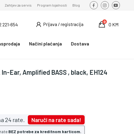
Zahtjev za servis
Program lojalnosti
Blog
0
Prijava / registracija
2 221-654
0 KM
asprodaja
Načini plaćanja
Dostava
n-Ear, Amplified BASS , black, EH124
a 24 rate.
Naruči na rate sada!
 rate
BEZ potrebe za kreditnom karticom.