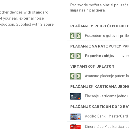
Proizvode možete platiti pouzećem
linija naših partnera.
other devices with standard
f your ear, external noise
oduction. Supplied with 2 spare
PLAĆANJEM POUZEĆEM U GOTO
Pouzećem u gotovini prili
PLAĆANJE NA RATE PUTEM PA
Popunite zahtjev
na ovom
VIRMANSKOM UPLATOM
Avansno plaćanje putem b
PLAĆANJEM KARTICAMA JEDN
Plaćanje karticama jednok
PLAĆANJE KARTICOM DO 12 RA
Addiko Bank - MasterCard (
Diners Club Plus kartica (do