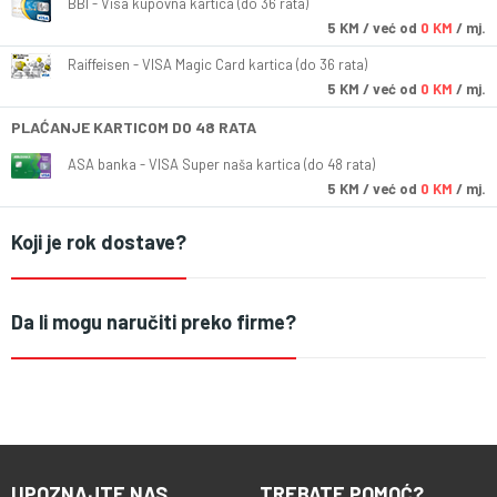
BBI - Visa kupovna kartica (do 36 rata)
5
KM
/ već od
0 KM
/ mj.
Raiffeisen - VISA Magic Card kartica (do 36 rata)
5
KM
/ već od
0 KM
/ mj.
PLAĆANJE KARTICOM DO 48 RATA
ASA banka - VISA Super naša kartica (do 48 rata)
5
KM
/ već od
0 KM
/ mj.
Koji je rok dostave?
Da li mogu naručiti preko firme?
UPOZNAJTE NAS
TREBATE POMOĆ?