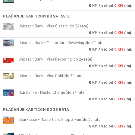
6
KM
/ već od
0 KM
/ mj.
PLAĆANJE KARTICOM DO 24 RATE
Unicredit Bank - Visa Classic (do 24 rate)
6
KM
/ već od
0 KM
/ mj.
Unicredit Bank - MasterCard Revolving (do 24 rate)
6
KM
/ već od
0 KM
/ mj.
Unicredit Bank - Visa Revolving (do 24 rate)
6
KM
/ već od
0 KM
/ mj.
Unicredit Bank - Visa Gold (do 24 rate)
6
KM
/ već od
0 KM
/ mj.
NLB banka - Master Charge (do 24 rate)
6
KM
/ već od
0 KM
/ mj.
PLAĆANJE KARTICOM DO 36 RATA
Sparkasse - MasterCard Shop & Fun (do 36 rata)
5
KM
/ već od
0 KM
/ mj.