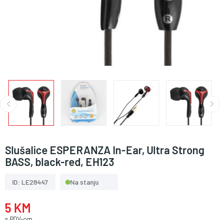
Slušalice ESPERANZA In-Ear, Ultra Strong
BASS, black-red, EH123
ID: LE28447
Na stanju
5 KM
s PDV-om