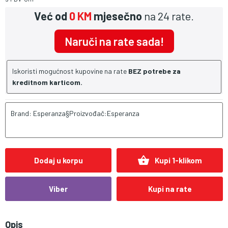
Već od
0 KM
mjesečno
na 24 rate.
Naruči na rate sada!
Iskoristi mogućnost kupovine na rate
BEZ potrebe za
kreditnom karticom.
Brand: Esperanza§Proizvođač:Esperanza
shopping_basket
Dodaj u korpu
Kupi 1-klikom
Viber
Kupi na rate
Opis