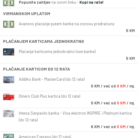
Popunite zahtjev
na ovom linku -
Kupi na rate!
VIRMANSKOM UPLATOM
Avansno plaćanje putem banke na osnovu predračuna
5 KM
PLAĆANJEM KARTICAMA JEDNOKRATNO
Plaćanje karticama jednokratno (sve banke)
5 KM
PLAĆANJE KARTICOM DO 12 RATA
Addiko Bank - MasterCard (do 12 rata)
5
KM
/ već od
0 KM
/ mj.
Diners Club Plus kartica (do 12 rata)
5
KM
/ već od
0 KM
/ mj.
Intesa Sanpaolo banka - Visa electron INSPIRE i Platinum kartica
(do 12 rata)
6
KM
/ već od
0 KM
/ mj.
American Express (do 12 rata)