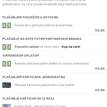
jednokratno, na rate i putem kreditnih linija naših partnera.
PLAĆANJEM POUZEĆEM U GOTOVINI
Pouzećem u gotovini prilikom preuzimanja
133 KM
PLAĆANJE NA RATE PUTEM PARTNERSKIH BANAKA
Popunite zahtjev
na ovom linku -
Kupi na rate!
VIRMANSKOM UPLATOM
Avansno plaćanje putem banke na osnovu predračuna
133 KM
PLAĆANJEM KARTICAMA JEDNOKRATNO
Plaćanje karticama jednokratno (sve banke)
133 KM
PLAĆANJE KARTICOM DO 12 RATA
Addiko Bank - MasterCard (do 12 rata)