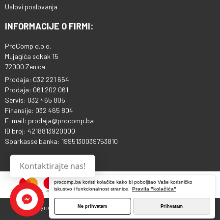
Uslovi poslovanja
INFORMACIJE O FIRMI:
ProComp d.o.o.
Mujagića sokak 15
72000 Zenica
Prodaja: 032 221 654
Prodaja: 061 202 061
Servis: 032 465 805
Finansije: 032 465 804
E-mail: prodaja@procomp.ba
ID broj: 4218813920000
Sparkasse banka: 1995130039753810
Kontaktirajte nas!
procomp.ba koristi kolačiće kako bi poboljšao Vaše korisničko
iskustvo i funkcionalnost stranice.
Pravila "kolačića"
Ne prihvatam
Prihvatam
Copyright © 2013 - 2026 ProComp d.o.o. Sva prava pridržana.