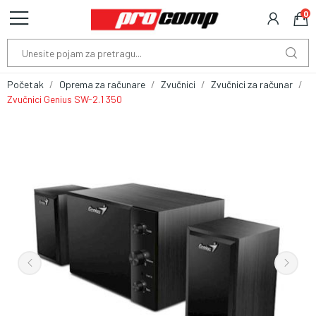
0
Početak
Oprema za računare
Zvučnici
Zvučnici za računar
Zvučnici Genius SW-2.1 350