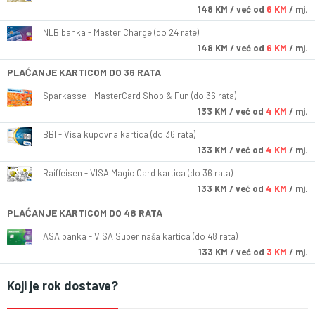
148
KM
/ već od
6 KM
/ mj.
NLB banka - Master Charge (do 24 rate)
148
KM
/ već od
6 KM
/ mj.
PLAĆANJE KARTICOM DO 36 RATA
Sparkasse - MasterCard Shop & Fun (do 36 rata)
133
KM
/ već od
4 KM
/ mj.
BBI - Visa kupovna kartica (do 36 rata)
133
KM
/ već od
4 KM
/ mj.
Raiffeisen - VISA Magic Card kartica (do 36 rata)
133
KM
/ već od
4 KM
/ mj.
PLAĆANJE KARTICOM DO 48 RATA
ASA banka - VISA Super naša kartica (do 48 rata)
133
KM
/ već od
3 KM
/ mj.
Koji je rok dostave?