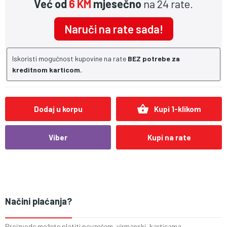
Već od
6 KM
mjesečno
na 24 rate.
Naruči na rate sada!
Iskoristi mogućnost kupovine na rate
BEZ potrebe za
kreditnom karticom.
shopping_basket
Dodaj u korpu
Kupi 1-klikom
Viber
Kupi na rate
Načini plaćanja?
Proizvode možete platiti pouzećem, virmanski, karticama