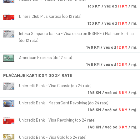
133
KM
/ već od
11 KM
/ mj.
Diners Club Plus kartica (do 12 rata)
133
KM
/ već od
11 KM
/ mj.
Intesa Sanpaolo banka - Visa electron INSPIRE i Platinum kartica
(do 12 rata)
148
KM
/ već od
12 KM
/ mj.
American Express (do 12 rata)
148
KM
/ već od
12 KM
/ mj.
PLAĆANJE KARTICOM DO 24 RATE
Unicredit Bank - Visa Classic (do 24 rate)
148
KM
/ već od
6 KM
/ mj.
Unicredit Bank - MasterCard Revolving (do 24 rate)
148
KM
/ već od
6 KM
/ mj.
Unicredit Bank - Visa Revolving (do 24 rate)
148
KM
/ već od
6 KM
/ mj.
Unicredit Bank - Visa Gold (do 24 rate)