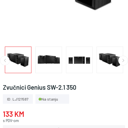
Zvučnici Genius SW-2.1 350
ID: LJ121597
Na stanju
133 KM
s PDV-om