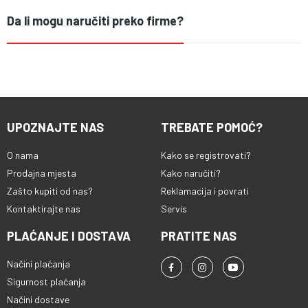
Da li mogu naručiti preko firme?
UPOZNAJTE NAS
TREBATE POMOĆ?
O nama
Kako se registrovati?
Prodajna mjesta
Kako naručiti?
Zašto kupiti od nas?
Reklamacija i povrati
Kontaktirajte nas
Servis
PLAĆANJE I DOSTAVA
PRATITE NAS
Načini plaćanja
Sigurnost plaćanja
Načini dostave