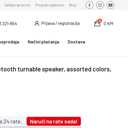
Zahtjev za servis
Program lojalnosti
Blog
0
Prijava / registracija
2 221-654
0 KM
asprodaja
Načini plaćanja
Dostava
ooth turnable speaker, assorted colors,
a 24 rate.
Naruči na rate sada!