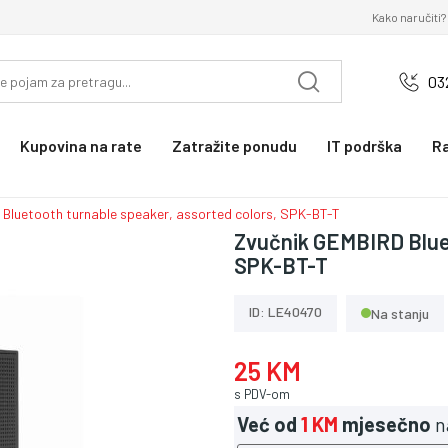
Kako naručiti?
03
Kupovina na rate
Zatražite ponudu
IT podrška
R
 Bluetooth turnable speaker, assorted colors, SPK-BT-T
Zvučnik GEMBIRD Bluet
SPK-BT-T
ID: LE40470
Na stanju
25 KM
s PDV-om
Već od
1 KM
mjesečno
n