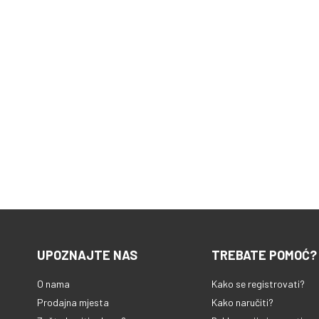
UPOZNAJTE NAS
TREBATE POMOĆ?
O nama
Kako se registrovati?
Prodajna mjesta
Kako naručiti?