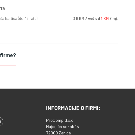
ATA
a kartica (do 48 rata)
25
KM
/ već od
1 KM
/ mj.
 firme?
INFORMACIJE O FIRMI:
ProComp d.o.o.
Mujagića sokak 15
72000 Zenica