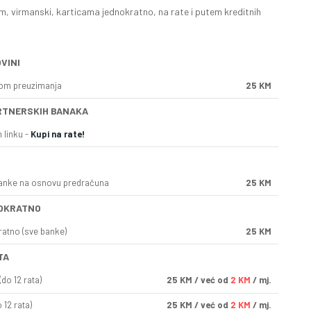
, virmanski, karticama jednokratno, na rate i putem kreditnih
VINI
kom preuzimanja
25 KM
RTNERSKIH BANAKA
 linku -
Kupi na rate!
anke na osnovu predračuna
25 KM
OKRATNO
ratno (sve banke)
25 KM
TA
do 12 rata)
25
KM
/ već od
2 KM
/ mj.
 12 rata)
25
KM
/ već od
2 KM
/ mj.