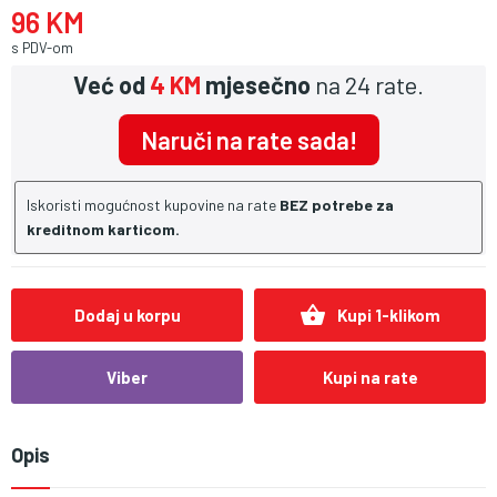
96 KM
s PDV-om
Već od
4 KM
mjesečno
na 24 rate.
Naruči na rate sada!
Iskoristi mogućnost kupovine na rate
BEZ potrebe za
kreditnom karticom.
shopping_basket
Dodaj u korpu
Kupi 1-klikom
Viber
Kupi na rate
Opis