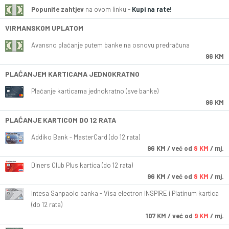
Popunite zahtjev
na ovom linku -
Kupi na rate!
VIRMANSKOM UPLATOM
Avansno plaćanje putem banke na osnovu predračuna
96 KM
PLAĆANJEM KARTICAMA JEDNOKRATNO
Plaćanje karticama jednokratno (sve banke)
96 KM
PLAĆANJE KARTICOM DO 12 RATA
Addiko Bank - MasterCard (do 12 rata)
96
KM
/ već od
8 KM
/ mj.
Diners Club Plus kartica (do 12 rata)
96
KM
/ već od
8 KM
/ mj.
Intesa Sanpaolo banka - Visa electron INSPIRE i Platinum kartica
(do 12 rata)
107
KM
/ već od
9 KM
/ mj.