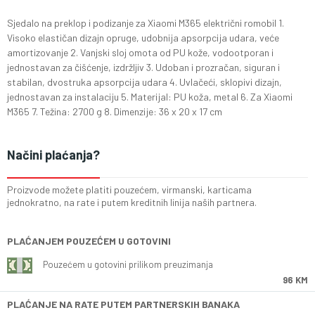
Sjedalo na preklop i podizanje za Xiaomi M365 električni romobil 1.
Visoko elastičan dizajn opruge, udobnija apsorpcija udara, veće
amortizovanje 2. Vanjski sloj omota od PU kože, vodootporan i
jednostavan za čišćenje, izdržljiv 3. Udoban i prozračan, siguran i
stabilan, dvostruka apsorpcija udara 4. Uvlačeći, sklopivi dizajn,
jednostavan za instalaciju 5. Materijal: PU koža, metal 6. Za Xiaomi
M365 7. Težina: 2700 g 8. Dimenzije: 36 x 20 x 17 cm
Načini plaćanja?
Proizvode možete platiti pouzećem, virmanski, karticama
jednokratno, na rate i putem kreditnih linija naših partnera.
PLAĆANJEM POUZEĆEM U GOTOVINI
Pouzećem u gotovini prilikom preuzimanja
96 KM
PLAĆANJE NA RATE PUTEM PARTNERSKIH BANAKA