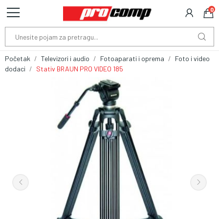
0
Početak
Televizori i audio
Fotoaparati i oprema
Foto i video
dodaci
Stativ BRAUN PRO VIDEO 185