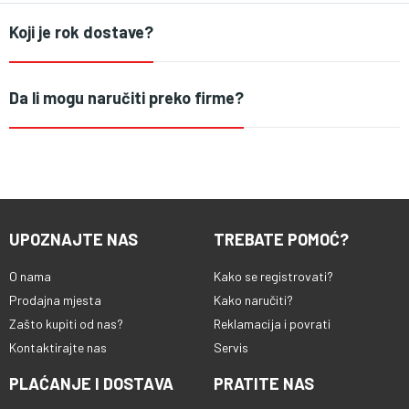
Koji je rok dostave?
Da li mogu naručiti preko firme?
UPOZNAJTE NAS
TREBATE POMOĆ?
O nama
Kako se registrovati?
Prodajna mjesta
Kako naručiti?
Zašto kupiti od nas?
Reklamacija i povrati
Kontaktirajte nas
Servis
PLAĆANJE I DOSTAVA
PRATITE NAS