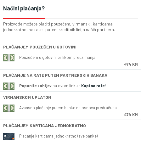
Načini plaćanja?
Proizvode možete platiti pouzećem, virmanski, karticama
jednokratno, na rate i putem kreditnih linija naših partnera.
PLAĆANJEM POUZEĆEM U GOTOVINI
Pouzećem u gotovini prilikom preuzimanja
474 KM
PLAĆANJE NA RATE PUTEM PARTNERSKIH BANAKA
Popunite zahtjev
na ovom linku -
Kupi na rate!
VIRMANSKOM UPLATOM
Avansno plaćanje putem banke na osnovu predračuna
474 KM
PLAĆANJEM KARTICAMA JEDNOKRATNO
Plaćanje karticama jednokratno (sve banke)