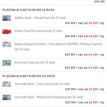
474 KM
PLAĆANJE KARTICOM DO 12 RATA
Addiko Bank - MasterCard (do 12 rata)
474
KM
/ već od
40 KM
/ mj.
Diners Club Plus kartica (do 12 rata)
474
KM
/ već od
40 KM
/ mj.
Intesa Sanpaolo banka - Visa electron INSPIRE i Platinum kartica
(do 12 rata)
527
KM
/ već od
44 KM
/ mj.
American Express (do 12 rata)
527
KM
/ već od
44 KM
/ mj.
PLAĆANJE KARTICOM DO 24 RATE
Unicredit Bank - Visa Classic (do 24 rate)
527
KM
/ već od
22 KM
/ mj.
Unicredit Bank - MasterCard Revolving (do 24 rate)
527
KM
/ već od
22 KM
/ mj.