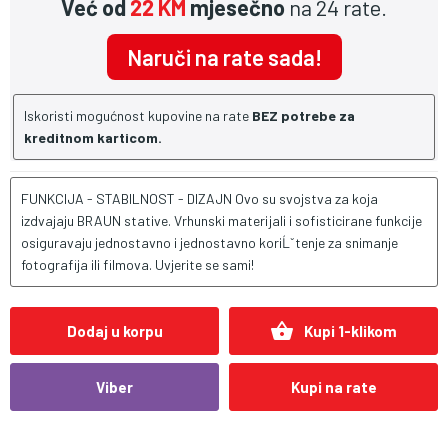
Već od
22 KM
mjesečno
na 24 rate.
Naruči na rate sada!
Iskoristi mogućnost kupovine na rate
BEZ potrebe za
kreditnom karticom.
FUNKCIJA - STABILNOST - DIZAJN Ovo su svojstva za koja
izdvajaju BRAUN stative. Vrhunski materijali i sofisticirane funkcije
osiguravaju jednostavno i jednostavno koriĹˇtenje za snimanje
fotografija ili filmova. Uvjerite se sami!
shopping_basket
Dodaj u korpu
Kupi 1-klikom
Viber
Kupi na rate