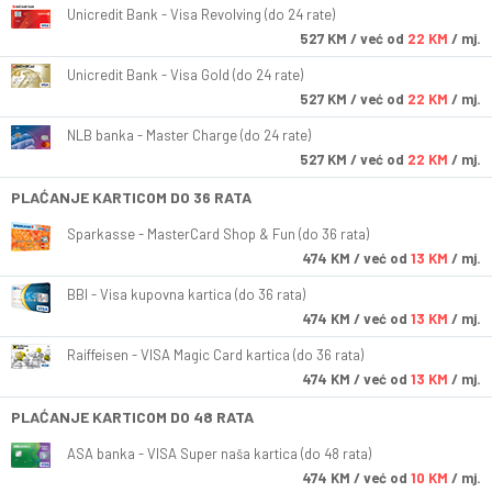
Unicredit Bank - Visa Revolving (do 24 rate)
527
KM
/ već od
22 KM
/ mj.
Unicredit Bank - Visa Gold (do 24 rate)
527
KM
/ već od
22 KM
/ mj.
NLB banka - Master Charge (do 24 rate)
527
KM
/ već od
22 KM
/ mj.
PLAĆANJE KARTICOM DO 36 RATA
Sparkasse - MasterCard Shop & Fun (do 36 rata)
474
KM
/ već od
13 KM
/ mj.
BBI - Visa kupovna kartica (do 36 rata)
474
KM
/ već od
13 KM
/ mj.
Raiffeisen - VISA Magic Card kartica (do 36 rata)
474
KM
/ već od
13 KM
/ mj.
PLAĆANJE KARTICOM DO 48 RATA
ASA banka - VISA Super naša kartica (do 48 rata)
474
KM
/ već od
10 KM
/ mj.