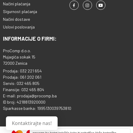
Načini plaćanja
Sigurnost plaćanja
Načini dostave
Uslovi poslovanja
INFORMACIJE O FIRMI:
ProComp d.o.o.
Mujagića sokak 15
72000 Zenica
Prodaja: 032 221 654
Prodaja: 061 202 061
Servis: 032 465 805
Finansije: 032 465 804
E-mail: prodaja@procomp.ba
ID broj: 4218813920000
Sparkasse banka: 1995130039753810
Kontaktirajte nas!
procomp.ba koristi kolačiće kako bi poboljšao Vaše korisničko