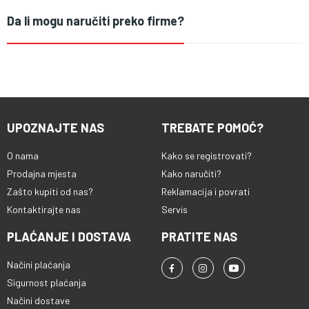
Da li mogu naručiti preko firme?
UPOZNAJTE NAS
TREBATE POMOĆ?
O nama
Kako se registrovati?
Prodajna mjesta
Kako naručiti?
Zašto kupiti od nas?
Reklamacija i povrati
Kontaktirajte nas
Servis
PLAĆANJE I DOSTAVA
PRATITE NAS
Načini plaćanja
Sigurnost plaćanja
Načini dostave