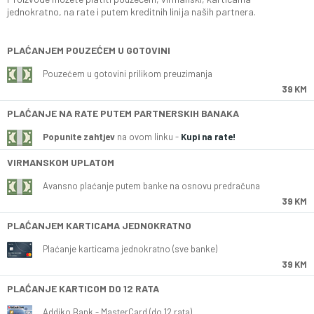
jednokratno, na rate i putem kreditnih linija naših partnera.
PLAĆANJEM POUZEĆEM U GOTOVINI
Pouzećem u gotovini prilikom preuzimanja
39 KM
PLAĆANJE NA RATE PUTEM PARTNERSKIH BANAKA
Popunite zahtjev
na ovom linku -
Kupi na rate!
VIRMANSKOM UPLATOM
Avansno plaćanje putem banke na osnovu predračuna
39 KM
PLAĆANJEM KARTICAMA JEDNOKRATNO
Plaćanje karticama jednokratno (sve banke)
39 KM
PLAĆANJE KARTICOM DO 12 RATA
Addiko Bank - MasterCard (do 12 rata)