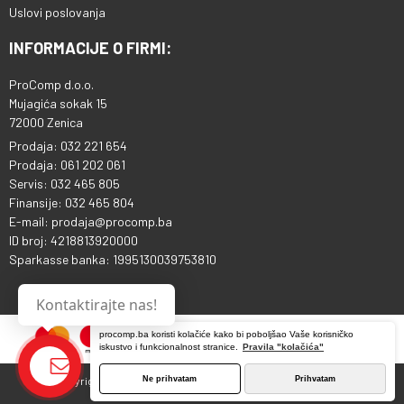
Uslovi poslovanja
INFORMACIJE O FIRMI:
ProComp d.o.o.
Mujagića sokak 15
72000 Zenica
Prodaja: 032 221 654
Prodaja: 061 202 061
Servis: 032 465 805
Finansije: 032 465 804
E-mail: prodaja@procomp.ba
ID broj: 4218813920000
Sparkasse banka: 1995130039753810
Kontaktirajte nas!
procomp.ba koristi kolačiće kako bi poboljšao Vaše korisničko
iskustvo i funkcionalnost stranice.
Pravila "kolačića"
Ne prihvatam
Prihvatam
Copyright © 2013 - 2026 ProComp d.o.o. Sva prava pridržana.