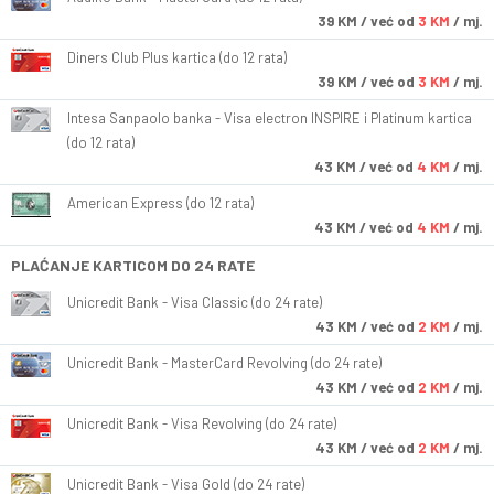
39
KM
/ već od
3 KM
/ mj.
Diners Club Plus kartica (do 12 rata)
39
KM
/ već od
3 KM
/ mj.
Intesa Sanpaolo banka - Visa electron INSPIRE i Platinum kartica
(do 12 rata)
43
KM
/ već od
4 KM
/ mj.
American Express (do 12 rata)
43
KM
/ već od
4 KM
/ mj.
PLAĆANJE KARTICOM DO 24 RATE
Unicredit Bank - Visa Classic (do 24 rate)
43
KM
/ već od
2 KM
/ mj.
Unicredit Bank - MasterCard Revolving (do 24 rate)
43
KM
/ već od
2 KM
/ mj.
Unicredit Bank - Visa Revolving (do 24 rate)
43
KM
/ već od
2 KM
/ mj.
Unicredit Bank - Visa Gold (do 24 rate)