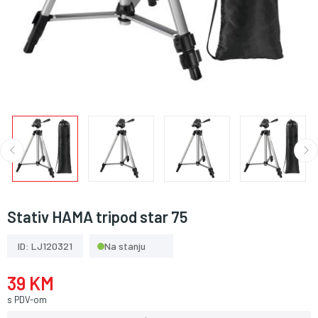
Stativ HAMA tripod star 75
ID: LJ120321
Na stanju
39 KM
s PDV-om