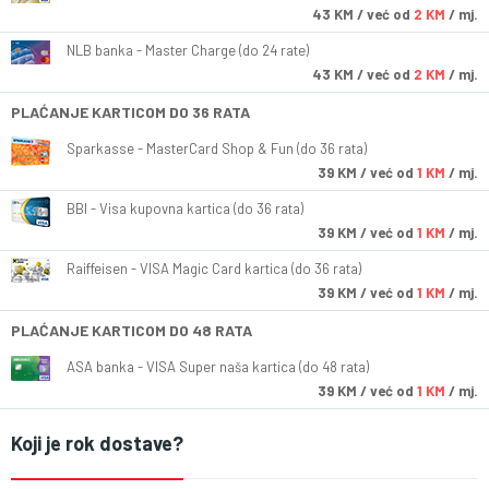
43
KM
/ već od
2 KM
/ mj.
NLB banka - Master Charge (do 24 rate)
43
KM
/ već od
2 KM
/ mj.
PLAĆANJE KARTICOM DO 36 RATA
Sparkasse - MasterCard Shop & Fun (do 36 rata)
39
KM
/ već od
1 KM
/ mj.
BBI - Visa kupovna kartica (do 36 rata)
39
KM
/ već od
1 KM
/ mj.
Raiffeisen - VISA Magic Card kartica (do 36 rata)
39
KM
/ već od
1 KM
/ mj.
PLAĆANJE KARTICOM DO 48 RATA
ASA banka - VISA Super naša kartica (do 48 rata)
39
KM
/ već od
1 KM
/ mj.
Koji je rok dostave?