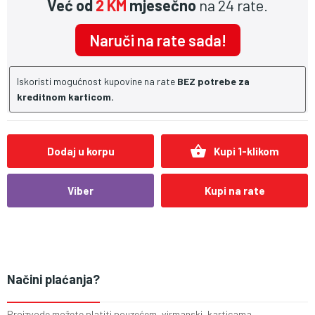
Već od
2 KM
mjesečno
na 24 rate.
Naruči na rate sada!
Iskoristi mogućnost kupovine na rate
BEZ potrebe za
kreditnom karticom.
shopping_basket
Dodaj u korpu
Kupi 1-klikom
Viber
Kupi na rate
Načini plaćanja?
Proizvode možete platiti pouzećem, virmanski, karticama