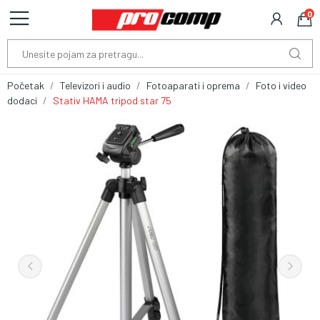
0
Početak
Televizori i audio
Fotoaparati i oprema
Foto i video
dodaci
Stativ HAMA tripod star 75