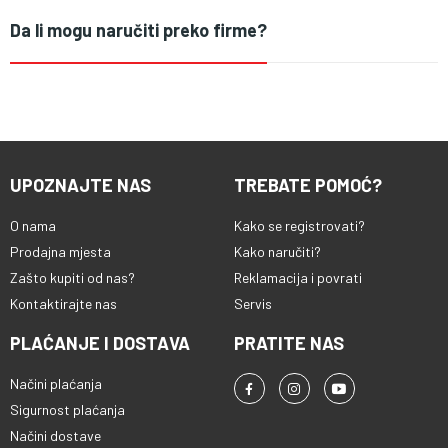
Da li mogu naručiti preko firme?
UPOZNAJTE NAS
TREBATE POMOĆ?
O nama
Kako se registrovati?
Prodajna mjesta
Kako naručiti?
Zašto kupiti od nas?
Reklamacija i povrati
Kontaktirajte nas
Servis
PLAĆANJE I DOSTAVA
PRATITE NAS
Načini plaćanja
Sigurnost plaćanja
Načini dostave