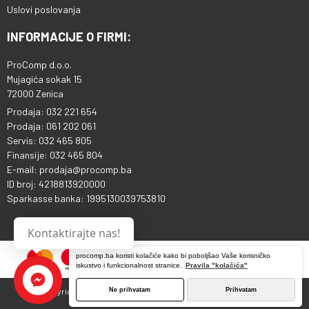
Uslovi poslovanja
INFORMACIJE O FIRMI:
ProComp d.o.o.
Mujagića sokak 15
72000 Zenica
Prodaja: 032 221 654
Prodaja: 061 202 061
Servis: 032 465 805
Finansije: 032 465 804
E-mail: prodaja@procomp.ba
ID broj: 4218813920000
Sparkasse banka: 1995130039753810
Kontaktirajte nas!
procomp.ba koristi kolačiće kako bi poboljšao Vaše korisničko
iskustvo i funkcionalnost stranice.
Pravila "kolačića"
Ne prihvatam
Prihvatam
Copyright © 2013 - 2026 ProComp d.o.o. Sva prava pridržana.