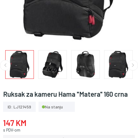
Ruksak za kameru Hama "Matera" 160 crna
ID: LJ121459
Na stanju
147 KM
s PDV-om