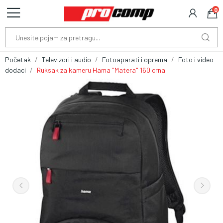
0
Početak
Televizori i audio
Fotoaparati i oprema
Foto i video
dodaci
Ruksak za kameru Hama "Matera" 160 crna