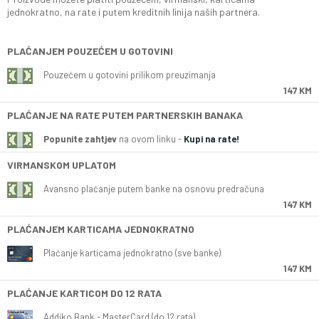
jednokratno, na rate i putem kreditnih linija naših partnera.
PLAĆANJEM POUZEĆEM U GOTOVINI
Pouzećem u gotovini prilikom preuzimanja
147 KM
PLAĆANJE NA RATE PUTEM PARTNERSKIH BANAKA
Popunite zahtjev
na ovom linku -
Kupi na rate!
VIRMANSKOM UPLATOM
Avansno plaćanje putem banke na osnovu predračuna
147 KM
PLAĆANJEM KARTICAMA JEDNOKRATNO
Plaćanje karticama jednokratno (sve banke)
147 KM
PLAĆANJE KARTICOM DO 12 RATA
Addiko Bank - MasterCard (do 12 rata)