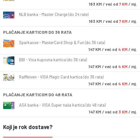
163
KM
/ već od
7 KM
/ mj.
NLB banka - Master Charge (do 24 rate)
163
KM
/ već od
7 KM
/ mj.
PLAĆANJE KARTICOM DO 36 RATA
Sparkasse - MasterCard Shop & Fun (do 36 rata)
147
KM
/ već od
4 KM
/ mj.
BBI - Visa kupovna kartica (do 36 rata)
147
KM
/ već od
4 KM
/ mj.
Raiffeisen - VISA Magic Card kartica (do 36 rata)
147
KM
/ već od
4 KM
/ mj.
PLAĆANJE KARTICOM DO 48 RATA
ASA banka - VISA Super naša kartica (do 48 rata)
147
KM
/ već od
3 KM
/ mj.
Koji je rok dostave?