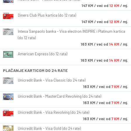
147
KM
/ već od
12 KM
/ mj.
Diners Club Plus kartica (do 12 rata)
147
KM
/ već od
12 KM
/ mj.
Intesa Sanpaolo banka - Visa electron INSPIRE i Platinum kartica
(do 12 rata)
163
KM
/ već od
14 KM
/ mj.
American Express (do 12 rata)
163
KM
/ već od
14 KM
/ mj.
PLAĆANJE KARTICOM DO 24 RATE
Unicredit Bank - Visa Classic (do 24 rate)
163
KM
/ već od
7 KM
/ mj.
Unicredit Bank - MasterCard Revolving (do 24 rate)
163
KM
/ već od
7 KM
/ mj.
Unicredit Bank - Visa Revolving (do 24 rate)
163
KM
/ već od
7 KM
/ mj.
Unicredit Bank - Visa Gold (do 24 rate)