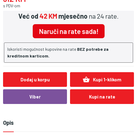
s PDV-om
Već od
42 KM
mjesečno
na 24 rate.
Naruči na rate sada!
Iskoristi mogućnost kupovine na rate
BEZ potrebe za
kreditnom karticom.
shopping_basket
Dodaj u korpu
Kupi 1-klikom
Viber
Kupi na rate
Opis