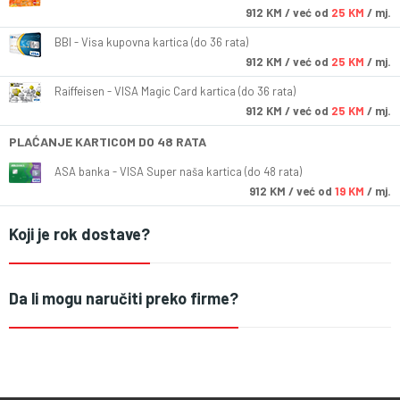
912
KM
/ već od
25 KM
/ mj.
BBI - Visa kupovna kartica (do 36 rata)
912
KM
/ već od
25 KM
/ mj.
Raiffeisen - VISA Magic Card kartica (do 36 rata)
912
KM
/ već od
25 KM
/ mj.
PLAĆANJE KARTICOM DO 48 RATA
ASA banka - VISA Super naša kartica (do 48 rata)
912
KM
/ već od
19 KM
/ mj.
Koji je rok dostave?
Da li mogu naručiti preko firme?