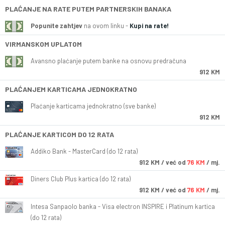
PLAĆANJE NA RATE PUTEM PARTNERSKIH BANAKA
Popunite zahtjev
na ovom linku -
Kupi na rate!
VIRMANSKOM UPLATOM
Avansno plaćanje putem banke na osnovu predračuna
912 KM
PLAĆANJEM KARTICAMA JEDNOKRATNO
Plaćanje karticama jednokratno (sve banke)
912 KM
PLAĆANJE KARTICOM DO 12 RATA
Addiko Bank - MasterCard (do 12 rata)
912
KM
/ već od
76 KM
/ mj.
Diners Club Plus kartica (do 12 rata)
912
KM
/ već od
76 KM
/ mj.
Intesa Sanpaolo banka - Visa electron INSPIRE i Platinum kartica
(do 12 rata)