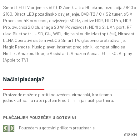
Smart LED TV prijemnik 50" ( 127cm ), Ultra HD ekran, rezolucija 3840 x
2160, Direct LED pozadinsko osvjetljenje, DVB-T2 / C / S2 tuner. α5 AI
Processor 4K procesor, osvježenje 60 Hz, active HDR, HLG Pro, HDR
Pro, zvučnici 2.0 ch, snaga 20 W. Povezivost: HDMI x 2, LAN port, RF
ulaz, Bluetooth , USB, CI+, WiFi, digitalni audio izlaz (optički), Miracast,
DLNA Operativi sistem webOS Smart TV, glasovno pretraživanje,
Magic Remote, Music player, internet preglednik, kompatibilno sa
Netflix, Amazon, Google Assistant, Amazon Alexa, LG ThikQ, Airplay
(Apple to TV)
Načini plaćanja?
Proizvode možete platiti pouzećem, virmanski, karticama
jednokratno, na rate i putem kreditnih linija naših partnera.
PLAĆANJEM POUZEĆEM U GOTOVINI
Pouzećem u gotovini prilikom preuzimanja
912 KM