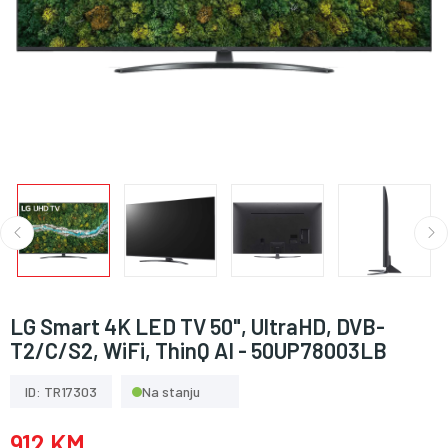
LG Smart 4K LED TV 50", UltraHD, DVB-
T2/C/S2, WiFi, ThinQ AI - 50UP78003LB
ID: TR17303
Na stanju
912 KM