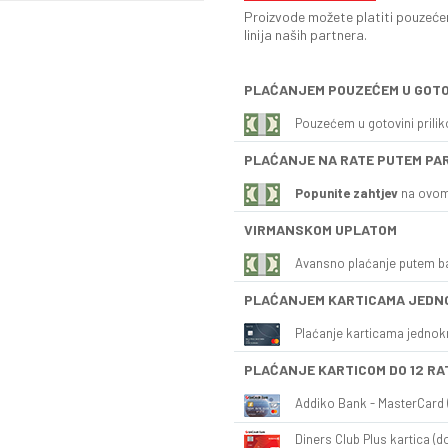
Proizvode možete platiti pouzećem
linija naših partnera.
PLAĆANJEM POUZEĆEM U GOTO
Pouzećem u gotovini prili
PLAĆANJE NA RATE PUTEM PA
Popunite zahtjev
na ovom
VIRMANSKOM UPLATOM
Avansno plaćanje putem b
PLAĆANJEM KARTICAMA JEDN
Plaćanje karticama jednok
PLAĆANJE KARTICOM DO 12 RA
Addiko Bank - MasterCard (
Diners Club Plus kartica (do