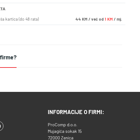
ATA
a kartica (do 48 rata)
44
KM
/ već od
1 KM
/ mj.
 firme?
INFORMACIJE O FIRMI:
ProComp d.o.o.
Mujagića sokak 15
72000 Zenica