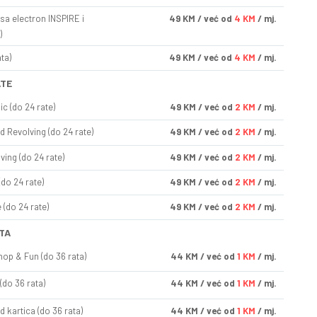
sa electron INSPIRE i
49
KM
/ već od
4 KM
/ mj.
)
ta)
49
KM
/ već od
4 KM
/ mj.
ATE
ic (do 24 rate)
49
KM
/ već od
2 KM
/ mj.
d Revolving (do 24 rate)
49
KM
/ već od
2 KM
/ mj.
ving (do 24 rate)
49
KM
/ već od
2 KM
/ mj.
(do 24 rate)
49
KM
/ već od
2 KM
/ mj.
(do 24 rate)
49
KM
/ već od
2 KM
/ mj.
TA
op & Fun (do 36 rata)
44
KM
/ već od
1 KM
/ mj.
(do 36 rata)
44
KM
/ već od
1 KM
/ mj.
d kartica (do 36 rata)
44
KM
/ već od
1 KM
/ mj.