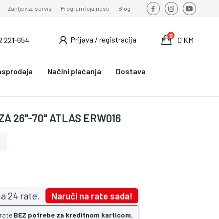
Zahtjev za servis
Program lojalnosti
Blog
0
Prijava / registracija
2 221-654
0 KM
asprodaja
Načini plaćanja
Dostava
ZA 26"-70" ATLAS ERW016
a 24 rate.
Naruči na rate sada!
 rate
BEZ potrebe za kreditnom karticom.