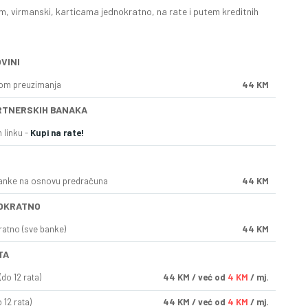
, virmanski, karticama jednokratno, na rate i putem kreditnih
VINI
kom preuzimanja
44 KM
RTNERSKIH BANAKA
 linku -
Kupi na rate!
anke na osnovu predračuna
44 KM
OKRATNO
ratno (sve banke)
44 KM
TA
do 12 rata)
44
KM
/ već od
4 KM
/ mj.
 12 rata)
44
KM
/ već od
4 KM
/ mj.