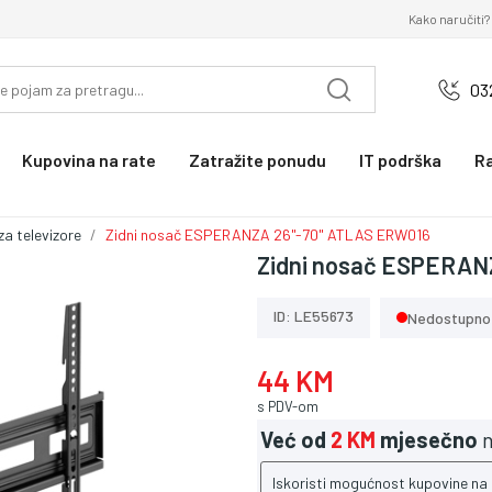
Kako naručiti?
03
Kupovina na rate
Zatražite ponudu
IT podrška
R
za televizore
Zidni nosač ESPERANZA 26"-70" ATLAS ERW016
Zidni nosač ESPERAN
ID: LE55673
Nedostupno
44 KM
s PDV-om
Već od
2 KM
mjesečno
n
Iskoristi mogućnost kupovine na