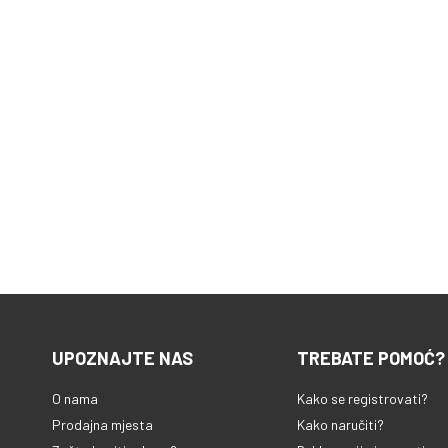
UPOZNAJTE NAS
TREBATE POMOĆ?
O nama
Kako se registrovati?
Prodajna mjesta
Kako naručiti?