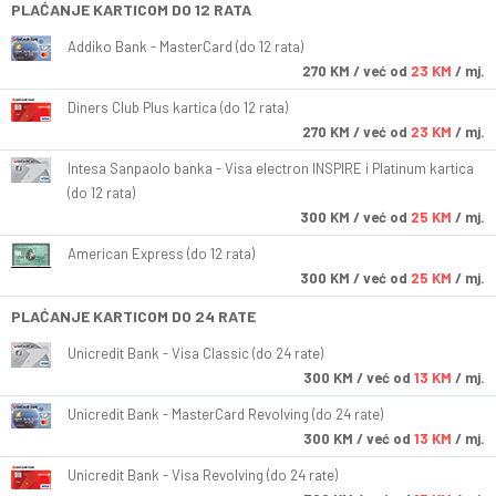
PLAĆANJE KARTICOM DO 12 RATA
Addiko Bank - MasterCard (do 12 rata)
270
KM
/ već od
23 KM
/ mj.
Diners Club Plus kartica (do 12 rata)
270
KM
/ već od
23 KM
/ mj.
Intesa Sanpaolo banka - Visa electron INSPIRE i Platinum kartica
(do 12 rata)
300
KM
/ već od
25 KM
/ mj.
American Express (do 12 rata)
300
KM
/ već od
25 KM
/ mj.
PLAĆANJE KARTICOM DO 24 RATE
Unicredit Bank - Visa Classic (do 24 rate)
300
KM
/ već od
13 KM
/ mj.
Unicredit Bank - MasterCard Revolving (do 24 rate)
300
KM
/ već od
13 KM
/ mj.
Unicredit Bank - Visa Revolving (do 24 rate)