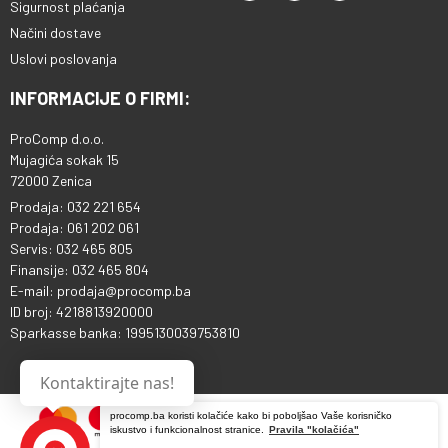
Sigurnost plaćanja
Načini dostave
Uslovi poslovanja
INFORMACIJE O FIRMI:
ProComp d.o.o.
Mujagića sokak 15
72000 Zenica
Prodaja: 032 221 654
Prodaja: 061 202 061
Servis: 032 465 805
Finansije: 032 465 804
E-mail: prodaja@procomp.ba
ID broj: 4218813920000
Sparkasse banka: 1995130039753810
Kontaktirajte nas!
procomp.ba koristi kolačiće kako bi poboljšao Vaše korisničko
iskustvo i funkcionalnost stranice.
Pravila "kolačića"