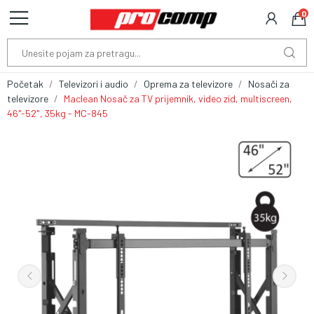
0
Početak
Televizori i audio
Oprema za televizore
Nosači za
televizore
Maclean Nosač za TV prijemnik, video zid, multiscreen,
46"-52", 35kg - MC-845