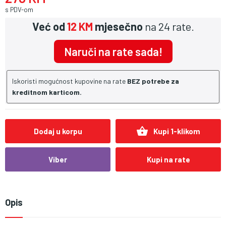
s PDV-om
Već od
12 KM
mjesečno
na 24 rate.
Naruči na rate sada!
Iskoristi mogućnost kupovine na rate
BEZ potrebe za
kreditnom karticom.
shopping_basket
Dodaj u korpu
Kupi 1-klikom
Viber
Kupi na rate
Opis