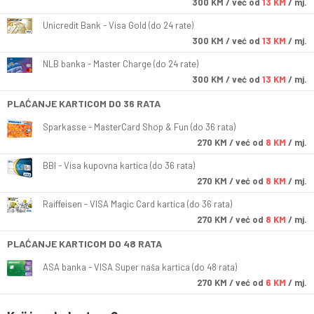
300
KM
/ već od
13 KM
/ mj.
Unicredit Bank - Visa Gold (do 24 rate)
300
KM
/ već od
13 KM
/ mj.
NLB banka - Master Charge (do 24 rate)
300
KM
/ već od
13 KM
/ mj.
PLAĆANJE KARTICOM DO 36 RATA
Sparkasse - MasterCard Shop & Fun (do 36 rata)
270
KM
/ već od
8 KM
/ mj.
BBI - Visa kupovna kartica (do 36 rata)
270
KM
/ već od
8 KM
/ mj.
Raiffeisen - VISA Magic Card kartica (do 36 rata)
270
KM
/ već od
8 KM
/ mj.
PLAĆANJE KARTICOM DO 48 RATA
ASA banka - VISA Super naša kartica (do 48 rata)
270
KM
/ već od
6 KM
/ mj.