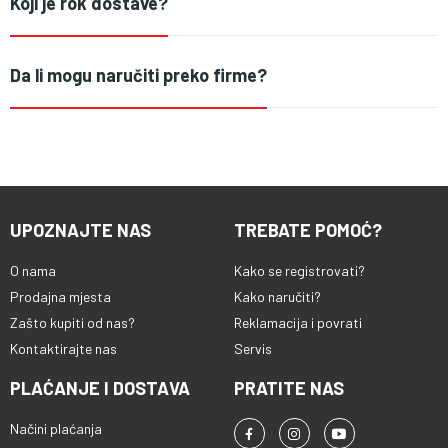
Koji je rok dostave?
Da li mogu naručiti preko firme?
UPOZNAJTE NAS
TREBATE POMOĆ?
O nama
Kako se registrovati?
Prodajna mjesta
Kako naručiti?
Zašto kupiti od nas?
Reklamacija i povrati
Kontaktirajte nas
Servis
PLAĆANJE I DOSTAVA
PRATITE NAS
Načini plaćanja