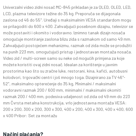
Univerzalni video zidni nosač MC-845 prikladan je za QLED, OLED, LED,
LCD, plazma televizore težine do 35 kg. Preporuča se dijagonala
zaslona od 46 do 55". Uređaji s maksimalnim VESA standardom mogu
se prilagoditi do 600 x 400. Zahvaljujući posebnom dizajnu, televizor se
može postaviti i okomito i vodoravno. Iznimno tanak dizajn nosača
omogućuje montiranje zaslona blizu zida s razmakom od samo 49 mm.
Zahvaljujući postojećem mehanizmu, razmak od zida može se produžiti
na punih 223 mm, omogućujući pristup i jednostavan montaža nosača.
Video zid / multi-screen samo su neke od mogućih primjena za koje
možete koristiti ovaj zidni nosač. Idealan za korištenje u javnim
prostorima kao što su zračne luke, restorani, kina, kafići, autobusni
kolodvori, trgovački centri i još mnogo toga. Dizajnirano za TV 46"-
52", maksimalno opterećenje do 35 kg, Minimalni / maksimalni
vodoravni razmak 200 / 600 mm, minimalni / maksimalni okomiti
razmak 200 / 400 mm, podesiva udaljenost od zida od 49 mm do 223
mm Čvrsta metalna konstrukcija, vrlo jednostavna montaža VESA:
200 x 200, 300 x 200, 300 x 300, 400 x 200, 400 x 300, 400 x 400, 600
x 400 Pribor: Set za montažu
Načini plaćanja?