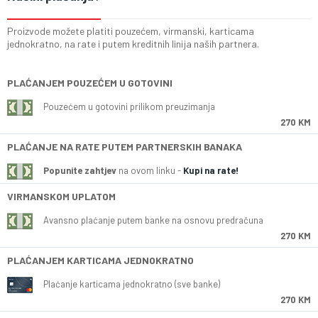
Proizvode možete platiti pouzećem, virmanski, karticama
jednokratno, na rate i putem kreditnih linija naših partnera.
PLAĆANJEM POUZEĆEM U GOTOVINI
Pouzećem u gotovini prilikom preuzimanja
270 KM
PLAĆANJE NA RATE PUTEM PARTNERSKIH BANAKA
Popunite zahtjev
na ovom linku -
Kupi na rate!
VIRMANSKOM UPLATOM
Avansno plaćanje putem banke na osnovu predračuna
270 KM
PLAĆANJEM KARTICAMA JEDNOKRATNO
Plaćanje karticama jednokratno (sve banke)
270 KM