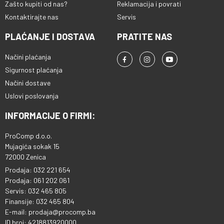
Zašto kupiti od nas?
Reklamacija i povrati
Kontaktirajte nas
Servis
PLAĆANJE I DOSTAVA
PRATITE NAS
Načini plaćanja
Sigurnost plaćanja
Načini dostave
Uslovi poslovanja
INFORMACIJE O FIRMI:
ProComp d.o.o.
Mujagića sokak 15
72000 Zenica
Prodaja: 032 221 654
Prodaja: 061 202 061
Servis: 032 465 805
Finansije: 032 465 804
E-mail: prodaja@procomp.ba
ID broj: 4218813920000