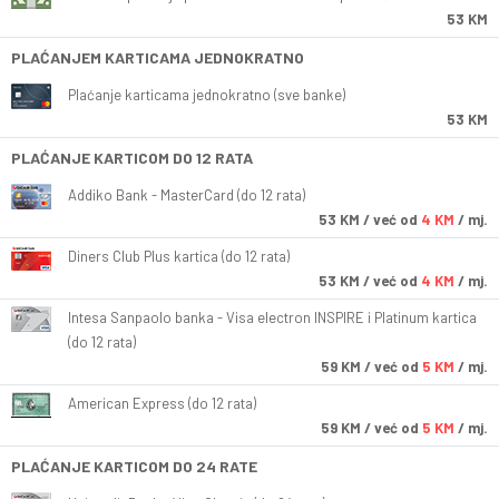
53 KM
PLAĆANJEM KARTICAMA JEDNOKRATNO
Plaćanje karticama jednokratno (sve banke)
53 KM
PLAĆANJE KARTICOM DO 12 RATA
Addiko Bank - MasterCard (do 12 rata)
53
KM
/ već od
4 KM
/ mj.
Diners Club Plus kartica (do 12 rata)
53
KM
/ već od
4 KM
/ mj.
Intesa Sanpaolo banka - Visa electron INSPIRE i Platinum kartica
(do 12 rata)
59
KM
/ već od
5 KM
/ mj.
American Express (do 12 rata)
59
KM
/ već od
5 KM
/ mj.
PLAĆANJE KARTICOM DO 24 RATE