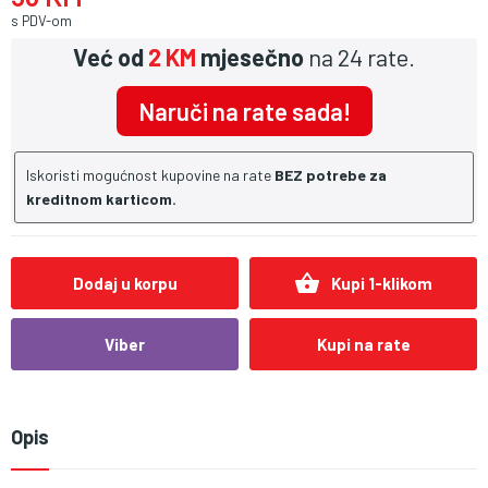
s PDV-om
Već od
2 KM
mjesečno
na 24 rate.
Naruči na rate sada!
Iskoristi mogućnost kupovine na rate
BEZ potrebe za
kreditnom karticom.
shopping_basket
Dodaj u korpu
Kupi 1-klikom
Viber
Kupi na rate
Opis