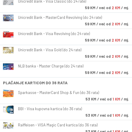
Unicredit Bank - Visa Classic (do 24 rate)
59
KM
/ već od
2 KM
/ mj.
Unicredit Bank - MasterCard Revolving (do 24 rate)
59
KM
/ već od
2 KM
/ mj.
Unicredit Bank - Visa Revolving (do 24 rate)
59
KM
/ već od
2 KM
/ mj.
Unicredit Bank - Visa Gold (do 24 rate)
59
KM
/ već od
2 KM
/ mj.
NLB banka - Master Charge (do 24 rate)
59
KM
/ već od
2 KM
/ mj.
PLAĆANJE KARTICOM DO 36 RATA
Sparkasse - MasterCard Shop & Fun (do 36 rata)
53
KM
/ već od
1 KM
/ mj.
BBI - Visa kupovna kartica (do 36 rata)
53
KM
/ već od
1 KM
/ mj.
Raiffeisen - VISA Magic Card kartica (do 36 rata)
53
KM
/ već od
1 KM
/ mj.