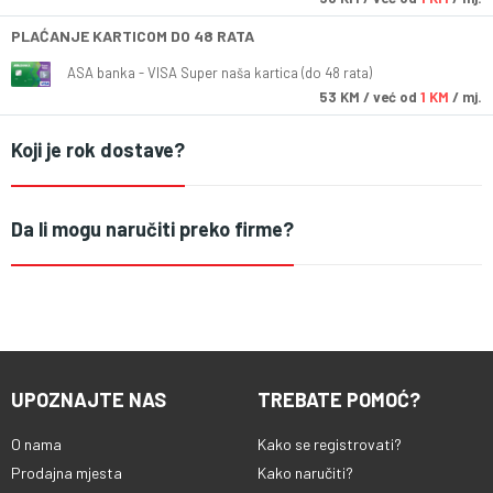
PLAĆANJE KARTICOM DO 48 RATA
ASA banka - VISA Super naša kartica (do 48 rata)
53
KM
/ već od
1 KM
/ mj.
Koji je rok dostave?
Da li mogu naručiti preko firme?
UPOZNAJTE NAS
TREBATE POMOĆ?
O nama
Kako se registrovati?
Prodajna mjesta
Kako naručiti?