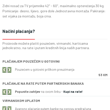
Zidni nosač za TV prijemnike 42" - 60", maximalno opterećenja 30 kg.
Pomicanje: desno, lijevo, gore dole Jednostavna montaža. Pakiranje:
set vijaka za montažu, boja crna.
Načini plaćanja?
Proizvode možete platiti pouzećem, virmanski, karticama
jednokratno, na rate i putem kreditnih linija naših partnera.
PLAĆANJEM POUZEĆEM U GOTOVINI
Pouzećem u gotovini prilikom preuzimanja
53 KM
PLAĆANJE NA RATE PUTEM PARTNERSKIH BANAKA
Popunite zahtjev
na ovom linku -
Kupi na rate!
VIRMANSKOM UPLATOM
Avansno plaćanje putem banke na osnovu predračuna