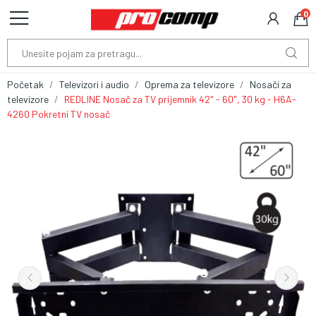
0
Početak
Televizori i audio
Oprema za televizore
Nosači za
televizore
REDLINE Nosač za TV prijemnik 42" - 60", 30 kg - H6A-
4260 Pokretni TV nosač