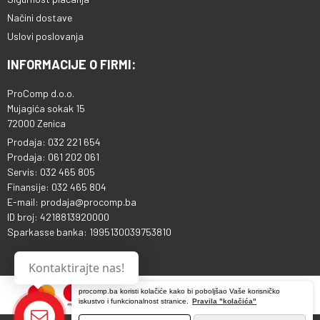
Načini dostave
Uslovi poslovanja
INFORMACIJE O FIRMI:
ProComp d.o.o.
Mujagića sokak 15
72000 Zenica
Prodaja: 032 221 654
Prodaja: 061 202 061
Servis: 032 465 805
Finansije: 032 465 804
E-mail: prodaja@procomp.ba
ID broj: 4218813920000
Sparkasse banka: 1995130039753810
Kontaktirajte nas!
procomp.ba koristi kolačiće kako bi poboljšao Vaše korisničko
iskustvo i funkcionalnost stranice.
Pravila "kolačića"