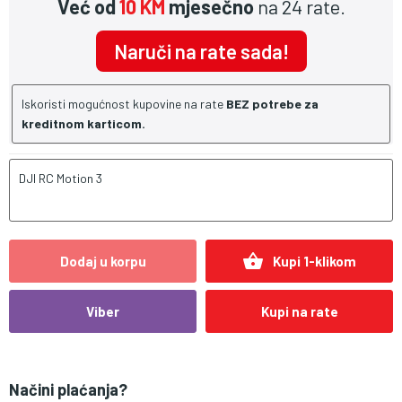
Već od
10 KM
mjesečno
na 24 rate.
Naruči na rate sada!
Iskoristi mogućnost kupovine na rate
BEZ potrebe za
kreditnom karticom.
DJI RC Motion 3
shopping_basket
Dodaj u korpu
Kupi 1-klikom
Viber
Kupi na rate
Načini plaćanja?