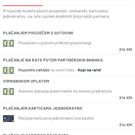
Proizvode možete platiti pouzećem, virmanski, karticama
jednokratno, na rate i putem kreditnih linija naših partnera.
PLAĆANJEM POUZEĆEM U GOTOVINI
Pouzećem u gotovini prilikom preuzimanja
214 KM
PLAĆANJE NA RATE PUTEM PARTNERSKIH BANAKA
Popunite zahtjev
na ovom linku -
Kupi na rate!
VIRMANSKOM UPLATOM
Avansno plaćanje putem banke na osnovu predračuna
214 KM
PLAĆANJEM KARTICAMA JEDNOKRATNO
Plaćanje karticama jednokratno (sve banke)
214 KM