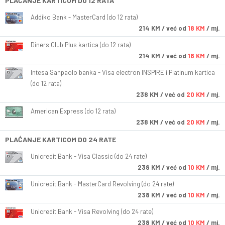
PLAĆANJE KARTICOM DO 12 RATA
Addiko Bank - MasterCard (do 12 rata)
214
KM
/ već od
18 KM
/ mj.
Diners Club Plus kartica (do 12 rata)
214
KM
/ već od
18 KM
/ mj.
Intesa Sanpaolo banka - Visa electron INSPIRE i Platinum kartica
(do 12 rata)
238
KM
/ već od
20 KM
/ mj.
American Express (do 12 rata)
238
KM
/ već od
20 KM
/ mj.
PLAĆANJE KARTICOM DO 24 RATE
Unicredit Bank - Visa Classic (do 24 rate)
238
KM
/ već od
10 KM
/ mj.
Unicredit Bank - MasterCard Revolving (do 24 rate)
238
KM
/ već od
10 KM
/ mj.
Unicredit Bank - Visa Revolving (do 24 rate)
238
KM
/ već od
10 KM
/ mj.