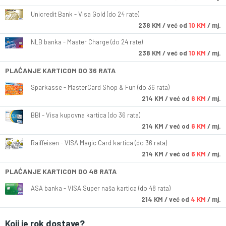
Unicredit Bank - Visa Gold (do 24 rate)
238
KM
/ već od
10 KM
/ mj.
NLB banka - Master Charge (do 24 rate)
238
KM
/ već od
10 KM
/ mj.
PLAĆANJE KARTICOM DO 36 RATA
Sparkasse - MasterCard Shop & Fun (do 36 rata)
214
KM
/ već od
6 KM
/ mj.
BBI - Visa kupovna kartica (do 36 rata)
214
KM
/ već od
6 KM
/ mj.
Raiffeisen - VISA Magic Card kartica (do 36 rata)
214
KM
/ već od
6 KM
/ mj.
PLAĆANJE KARTICOM DO 48 RATA
ASA banka - VISA Super naša kartica (do 48 rata)
214
KM
/ već od
4 KM
/ mj.
Koji je rok dostave?