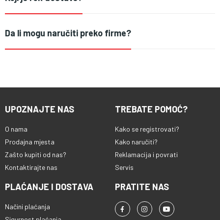
Da li mogu naručiti preko firme?
UPOZNAJTE NAS
TREBATE POMOĆ?
O nama
Kako se registrovati?
Prodajna mjesta
Kako naručiti?
Zašto kupiti od nas?
Reklamacija i povrati
Kontaktirajte nas
Servis
PLAĆANJE I DOSTAVA
PRATITE NAS
Načini plaćanja
Sigurnost plaćanja