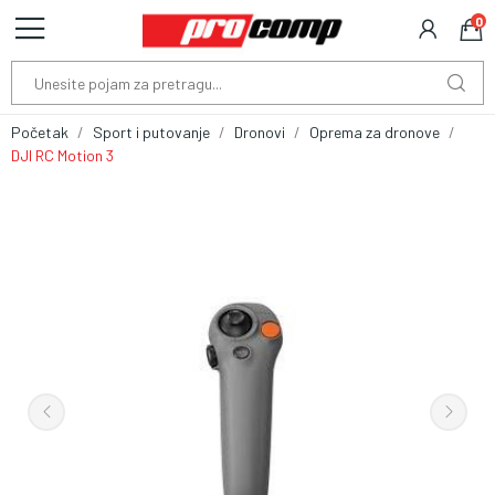
0
Početak
Sport i putovanje
Dronovi
Oprema za dronove
DJI RC Motion 3