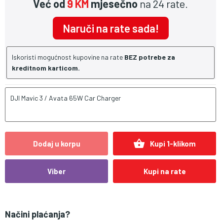
Već od
9 KM
mjesečno
na 24 rate.
Naruči na rate sada!
Iskoristi mogućnost kupovine na rate
BEZ potrebe za
kreditnom karticom.
DJI Mavic 3 / Avata 65W Car Charger
shopping_basket
Dodaj u korpu
Kupi 1-klikom
Viber
Kupi na rate
Načini plaćanja?