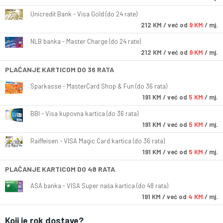
Unicredit Bank - Visa Gold (do 24 rate)
212
KM
/ već od
9 KM
/ mj.
NLB banka - Master Charge (do 24 rate)
212
KM
/ već od
9 KM
/ mj.
PLAĆANJE KARTICOM DO 36 RATA
Sparkasse - MasterCard Shop & Fun (do 36 rata)
191
KM
/ već od
5 KM
/ mj.
BBI - Visa kupovna kartica (do 36 rata)
191
KM
/ već od
5 KM
/ mj.
Raiffeisen - VISA Magic Card kartica (do 36 rata)
191
KM
/ već od
5 KM
/ mj.
PLAĆANJE KARTICOM DO 48 RATA
ASA banka - VISA Super naša kartica (do 48 rata)
191
KM
/ već od
4 KM
/ mj.
Koji je rok dostave?