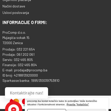
Načini dostave
Uslovi poslovanja
INFORMACIJE O FIRMI:
ProComp d.o.o.
Mujagića sokak 15
72000 Zenica
Prodaja: 032 221 654
Prodaja: 061 202 061
Servis: 032 465 805
Finansije: 032 465 804
E-mail: prodaja@procomp.ba
ID broj: 4218813920000
Sparkasse banka: 1995130039753810
Kontaktirajte nas!
procomp.ba koristi kolačiće kako bi poboljšao Vaše korisničko
iskustvo i funkcionalnost stranice.
Pravila "kolačića"