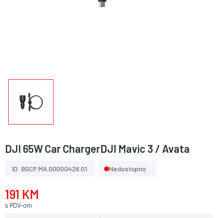
DJI 65W Car ChargerDJI Mavic 3 / Avata
ID: BGCP.MA.00000426.01
Nedostupno
191 KM
s PDV-om