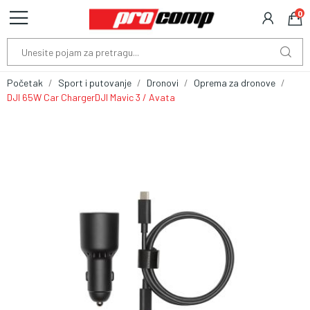
0
Početak
Sport i putovanje
Dronovi
Oprema za dronove
DJI 65W Car ChargerDJI Mavic 3 / Avata