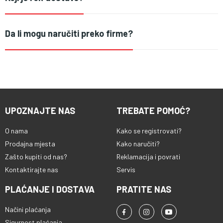
Da li mogu naručiti preko firme?
UPOZNAJTE NAS
TREBATE POMOĆ?
O nama
Kako se registrovati?
Prodajna mjesta
Kako naručiti?
Zašto kupiti od nas?
Reklamacija i povrati
Kontaktirajte nas
Servis
PLAĆANJE I DOSTAVA
PRATITE NAS
Načini plaćanja
Sigurnost plaćanja