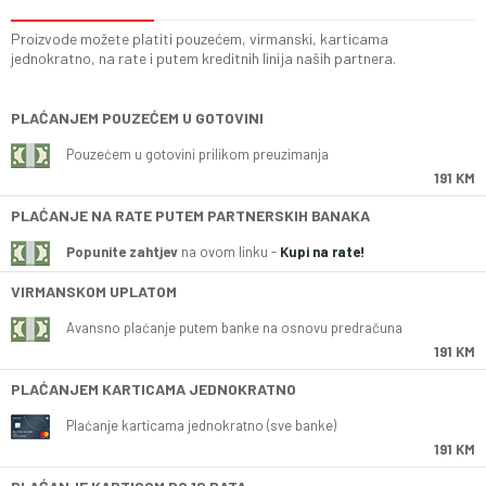
Proizvode možete platiti pouzećem, virmanski, karticama
jednokratno, na rate i putem kreditnih linija naših partnera.
PLAĆANJEM POUZEĆEM U GOTOVINI
Pouzećem u gotovini prilikom preuzimanja
191 KM
PLAĆANJE NA RATE PUTEM PARTNERSKIH BANAKA
Popunite zahtjev
na ovom linku -
Kupi na rate!
VIRMANSKOM UPLATOM
Avansno plaćanje putem banke na osnovu predračuna
191 KM
PLAĆANJEM KARTICAMA JEDNOKRATNO
Plaćanje karticama jednokratno (sve banke)
191 KM