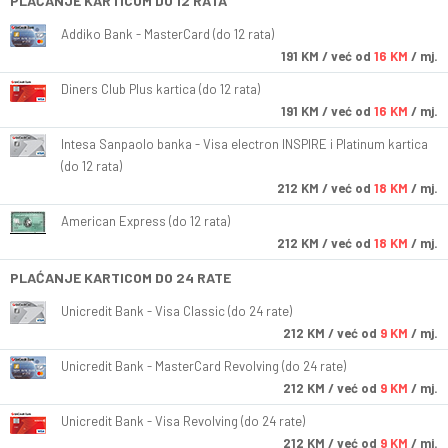
PLAĆANJE KARTICOM DO 12 RATA
Addiko Bank - MasterCard (do 12 rata)
191
KM
/ već od
16 KM
/ mj.
Diners Club Plus kartica (do 12 rata)
191
KM
/ već od
16 KM
/ mj.
Intesa Sanpaolo banka - Visa electron INSPIRE i Platinum kartica
(do 12 rata)
212
KM
/ već od
18 KM
/ mj.
American Express (do 12 rata)
212
KM
/ već od
18 KM
/ mj.
PLAĆANJE KARTICOM DO 24 RATE
Unicredit Bank - Visa Classic (do 24 rate)
212
KM
/ već od
9 KM
/ mj.
Unicredit Bank - MasterCard Revolving (do 24 rate)
212
KM
/ već od
9 KM
/ mj.
Unicredit Bank - Visa Revolving (do 24 rate)
212
KM
/ već od
9 KM
/ mj.