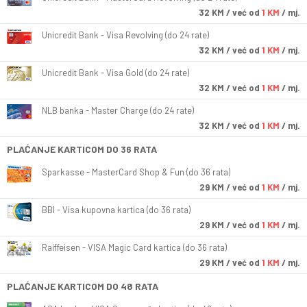
32
KM
/ već od
1 KM
/ mj.
Unicredit Bank - Visa Revolving (do 24 rate)
32
KM
/ već od
1 KM
/ mj.
Unicredit Bank - Visa Gold (do 24 rate)
32
KM
/ već od
1 KM
/ mj.
NLB banka - Master Charge (do 24 rate)
32
KM
/ već od
1 KM
/ mj.
PLAĆANJE KARTICOM DO 36 RATA
Sparkasse - MasterCard Shop & Fun (do 36 rata)
29
KM
/ već od
1 KM
/ mj.
BBI - Visa kupovna kartica (do 36 rata)
29
KM
/ već od
1 KM
/ mj.
Raiffeisen - VISA Magic Card kartica (do 36 rata)
29
KM
/ već od
1 KM
/ mj.
PLAĆANJE KARTICOM DO 48 RATA