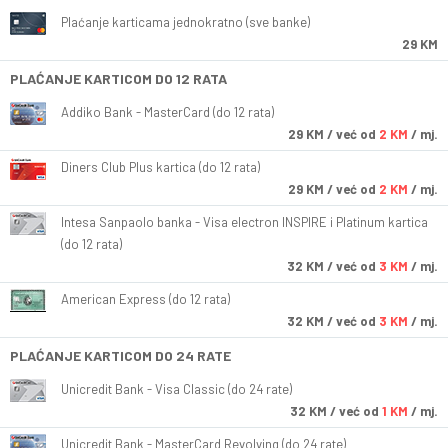
Plaćanje karticama jednokratno (sve banke)
29 KM
PLAĆANJE KARTICOM DO 12 RATA
Addiko Bank - MasterCard (do 12 rata)
29
KM
/ već od
2 KM
/ mj.
Diners Club Plus kartica (do 12 rata)
29
KM
/ već od
2 KM
/ mj.
Intesa Sanpaolo banka - Visa electron INSPIRE i Platinum kartica
(do 12 rata)
32
KM
/ već od
3 KM
/ mj.
American Express (do 12 rata)
32
KM
/ već od
3 KM
/ mj.
PLAĆANJE KARTICOM DO 24 RATE
Unicredit Bank - Visa Classic (do 24 rate)
32
KM
/ već od
1 KM
/ mj.
Unicredit Bank - MasterCard Revolving (do 24 rate)