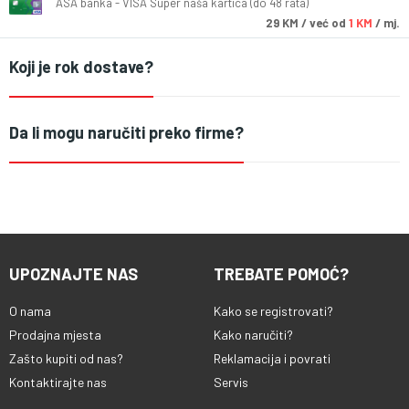
ASA banka - VISA Super naša kartica (do 48 rata)
29
KM
/ već od
1 KM
/ mj.
Koji je rok dostave?
Da li mogu naručiti preko firme?
UPOZNAJTE NAS
TREBATE POMOĆ?
O nama
Kako se registrovati?
Prodajna mjesta
Kako naručiti?
Zašto kupiti od nas?
Reklamacija i povrati
Kontaktirajte nas
Servis