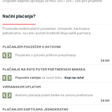
Originalni daljinski upravljač za MAG 250 / 254 / 256 iptv prijemnik
Načini plaćanja?
Proizvode možete platiti pouzećem, virmanski, karticama
jednokratno, na rate i putem kreditnih linija naših partnera.
PLAĆANJEM POUZEĆEM U GOTOVINI
Pouzećem u gotovini prilikom preuzimanja
29 KM
PLAĆANJE NA RATE PUTEM PARTNERSKIH BANAKA
Popunite zahtjev
na ovom linku -
Kupi na rate!
VIRMANSKOM UPLATOM
Avansno plaćanje putem banke na osnovu predračuna
29 KM
PLAĆANJEM KARTICAMA JEDNOKRATNO