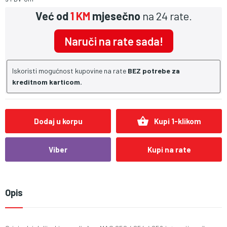
Već od
1 KM
mjesečno
na 24 rate.
Naruči na rate sada!
Iskoristi mogućnost kupovine na rate
BEZ potrebe za
kreditnom karticom.
shopping_basket
Dodaj u korpu
Kupi 1-klikom
Viber
Kupi na rate
Opis