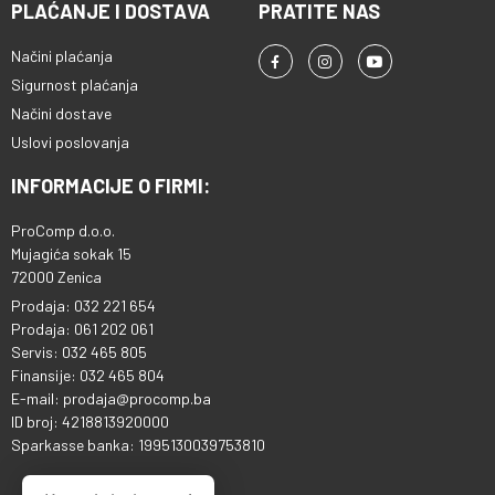
PLAĆANJE I DOSTAVA
PRATITE NAS
Načini plaćanja
Sigurnost plaćanja
Načini dostave
Uslovi poslovanja
INFORMACIJE O FIRMI:
ProComp d.o.o.
Mujagića sokak 15
72000 Zenica
Prodaja: 032 221 654
Prodaja: 061 202 061
Servis: 032 465 805
Finansije: 032 465 804
E-mail: prodaja@procomp.ba
ID broj: 4218813920000
Sparkasse banka: 1995130039753810