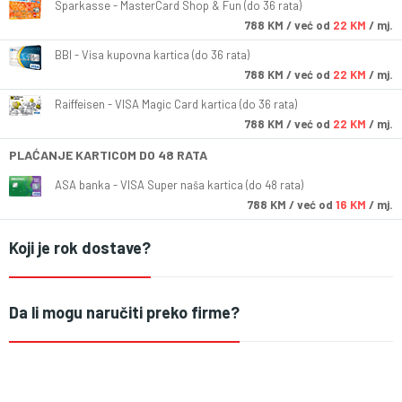
Sparkasse - MasterCard Shop & Fun (do 36 rata)
788
KM
/ već od
22 KM
/ mj.
BBI - Visa kupovna kartica (do 36 rata)
788
KM
/ već od
22 KM
/ mj.
Raiffeisen - VISA Magic Card kartica (do 36 rata)
788
KM
/ već od
22 KM
/ mj.
PLAĆANJE KARTICOM DO 48 RATA
ASA banka - VISA Super naša kartica (do 48 rata)
788
KM
/ već od
16 KM
/ mj.
Koji je rok dostave?
Da li mogu naručiti preko firme?