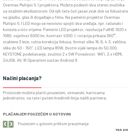
Overmax Multipic 5.1 projektora. Možete podesiti dva stereo zvučnika
sa snažnim ekvilizatorom. Od njih ćete čuti jasan zvuk dok se fokusirate
na glazbu, glas ili događaje u filmu. Na pametni projektor Overmax
Multipic 5.1 LED mogu se neovisno spojiti dva uređaja, npr. računalo i
konzola u isto vrijeme. Pametni LED projektor, rezolucija FullHD 1920 x
1080, svjetlost 6000 lm, kontrast 4000:1, rotacija prikaza 360°,
staklene 3 leće, ručna korekcija fokusa, format slike 16:9, 4:3, veličina
slike do 50 - 150", LED lampa 80W, životni vijek lampe do 50,000,
KEYSTONE podešavanje, zvučnici 2 x 5W Povezivost: WiFi, 2 x HDMI,
2xUSB, AV, IR Operativni sustav Android 9
Načini plaćanja?
Proizvode možete platiti pouzećem, virmanski, karticama
jednokratno, na rate i putem kreditnih linija naših partnera.
PLAĆANJEM POUZEĆEM U GOTOVINI
Pouzećem u gotovini prilikom preuzimanja
788 KM