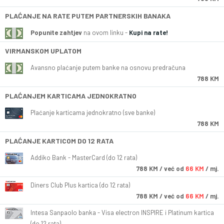
PLAĆANJE NA RATE PUTEM PARTNERSKIH BANAKA
Popunite zahtjev
na ovom linku -
Kupi na rate!
VIRMANSKOM UPLATOM
Avansno plaćanje putem banke na osnovu predračuna
788 KM
PLAĆANJEM KARTICAMA JEDNOKRATNO
Plaćanje karticama jednokratno (sve banke)
788 KM
PLAĆANJE KARTICOM DO 12 RATA
Addiko Bank - MasterCard (do 12 rata)
788
KM
/ već od
66 KM
/ mj.
Diners Club Plus kartica (do 12 rata)
788
KM
/ već od
66 KM
/ mj.
Intesa Sanpaolo banka - Visa electron INSPIRE i Platinum kartica
(do 12 rata)