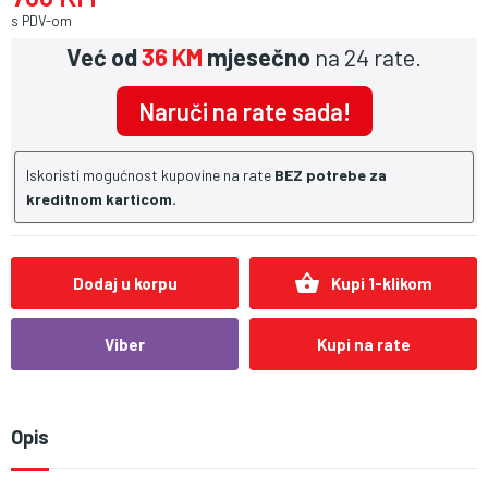
s PDV-om
Već od
36 KM
mjesečno
na 24 rate.
Naruči na rate sada!
Iskoristi mogućnost kupovine na rate
BEZ potrebe za
kreditnom karticom.
shopping_basket
Dodaj u korpu
Kupi 1-klikom
Viber
Kupi na rate
Opis