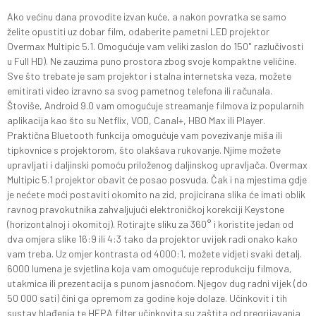
Ako većinu dana provodite izvan kuće, a nakon povratka se samo
želite opustiti uz dobar film, odaberite pametni LED projektor
Overmax Multipic 5.1. Omogućuje vam veliki zaslon do 150" razlučivosti
u Full HD). Ne zauzima puno prostora zbog svoje kompaktne veličine.
Sve što trebate je sam projektor i stalna internetska veza, možete
emitirati video izravno sa svog pametnog telefona ili računala.
Štoviše, Android 9.0 vam omogućuje streamanje filmova iz popularnih
aplikacija kao što su Netflix, VOD, Canal+, HBO Max ili Player.
Praktična Bluetooth funkcija omogućuje vam povezivanje miša ili
tipkovnice s projektorom, što olakšava rukovanje. Njime možete
upravljati i daljinski pomoću priloženog daljinskog upravljača. Overmax
Multipic 5.1 projektor obavit će posao posvuda. Čak i na mjestima gdje
je nećete moći postaviti okomito na zid, projicirana slika će imati oblik
ravnog pravokutnika zahvaljujući elektroničkoj korekciji Keystone
(horizontalnoj i okomitoj). Rotirajte sliku za 360° i koristite jedan od
dva omjera slike 16:9 ili 4:3 tako da projektor uvijek radi onako kako
vam treba. Uz omjer kontrasta od 4000:1, možete vidjeti svaki detalj.
6000 lumena je svjetlina koja vam omogućuje reprodukciju filmova,
utakmica ili prezentacija s punom jasnoćom. Njegov dug radni vijek (do
50 000 sati) čini ga opremom za godine koje dolaze. Učinkovit i tih
sustav hlađenja te HEPA filter učinkovita su zaštita od pregrijavanja