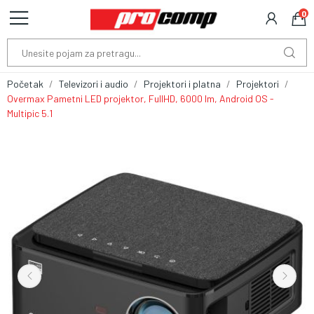
0
Početak
Televizori i audio
Projektori i platna
Projektori
Overmax Pametni LED projektor, FullHD, 6000 lm, Android OS -
Multipic 5.1