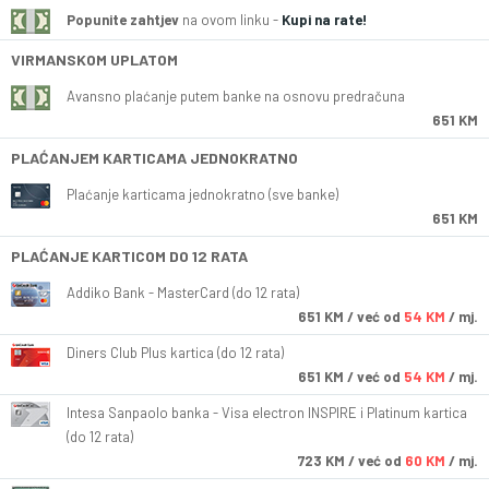
Popunite zahtjev
na ovom linku -
Kupi na rate!
VIRMANSKOM UPLATOM
Avansno plaćanje putem banke na osnovu predračuna
651 KM
PLAĆANJEM KARTICAMA JEDNOKRATNO
Plaćanje karticama jednokratno (sve banke)
651 KM
PLAĆANJE KARTICOM DO 12 RATA
Addiko Bank - MasterCard (do 12 rata)
651
KM
/ već od
54 KM
/ mj.
Diners Club Plus kartica (do 12 rata)
651
KM
/ već od
54 KM
/ mj.
Intesa Sanpaolo banka - Visa electron INSPIRE i Platinum kartica
(do 12 rata)
723
KM
/ već od
60 KM
/ mj.