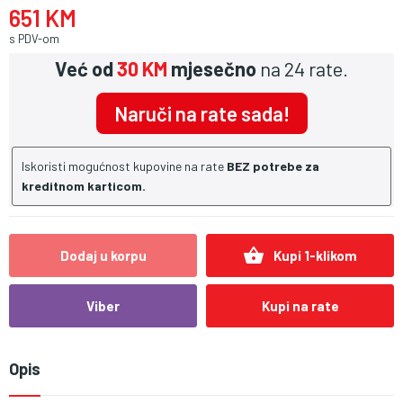
651 KM
s PDV-om
Već od
30 KM
mjesečno
na 24 rate.
Naruči na rate sada!
Iskoristi mogućnost kupovine na rate
BEZ potrebe za
kreditnom karticom.
shopping_basket
Dodaj u korpu
Kupi 1-klikom
Viber
Kupi na rate
Opis