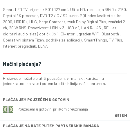
Smart LED TV prijemnik 50" ( 127 cm ), Ultra HD, rezolucija 3840 x 2160,
Crystal 4K procesor, DVB-T2 / C / S2 tuner, PQI index kvalitete slike
2000, HDR10+, HLG, Mega Contrast, zvuk Dolby Digital Plus, zvučnici 2
ch, 20 W RMS. Povezivost: HDMI x 3, USB x 1, LAN RJ-45 , RF ulaz,
digitalni audio izlaz ( optički ) x 1, CI+ utor, ugrađen WiFi, Bluetooth .
Operativni sistem Tizen, podrška za aplikaciju SmartThings, TV Plus,
Internet preglednik, DLNA
Načini plaćanja?
Proizvode možete platiti pouzećem, virmanski, karticama
jednokratno, na rate i putem kreditnih linija naših partnera.
PLAĆANJEM POUZEĆEM U GOTOVINI
Pouzećem u gotovini prilikom preuzimanja
651 KM
PLAĆANJE NA RATE PUTEM PARTNERSKIH BANAKA