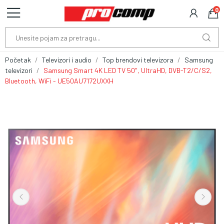
0
Početak
Televizori i audio
Top brendovi televizora
Samsung
televizori
Samsung Smart 4K LED TV 50", UltraHD, DVB-T2/C/S2,
Bluetooth, WiFi - UE50AU7172UXXH