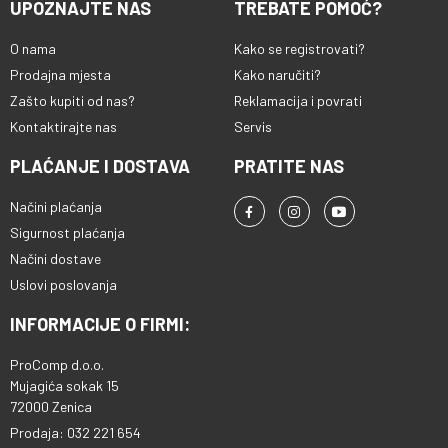
UPOZNAJTE NAS
TREBATE POMOĆ?
O nama
Kako se registrovati?
Prodajna mjesta
Kako naručiti?
Zašto kupiti od nas?
Reklamacija i povrati
Kontaktirajte nas
Servis
PLAĆANJE I DOSTAVA
PRATITE NAS
Načini plaćanja
Sigurnost plaćanja
Načini dostave
Uslovi poslovanja
INFORMACIJE O FIRMI:
ProComp d.o.o.
Mujagića sokak 15
72000 Zenica
Prodaja: 032 221 654