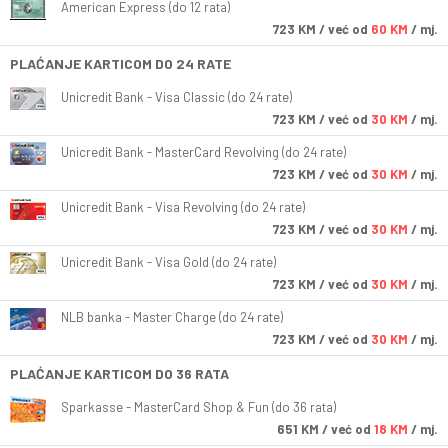
American Express (do 12 rata)
723
KM
/ već od
60 KM
/ mj.
PLAĆANJE KARTICOM DO 24 RATE
Unicredit Bank - Visa Classic (do 24 rate)
723
KM
/ već od
30 KM
/ mj.
Unicredit Bank - MasterCard Revolving (do 24 rate)
723
KM
/ već od
30 KM
/ mj.
Unicredit Bank - Visa Revolving (do 24 rate)
723
KM
/ već od
30 KM
/ mj.
Unicredit Bank - Visa Gold (do 24 rate)
723
KM
/ već od
30 KM
/ mj.
NLB banka - Master Charge (do 24 rate)
723
KM
/ već od
30 KM
/ mj.
PLAĆANJE KARTICOM DO 36 RATA
Sparkasse - MasterCard Shop & Fun (do 36 rata)
651
KM
/ već od
18 KM
/ mj.