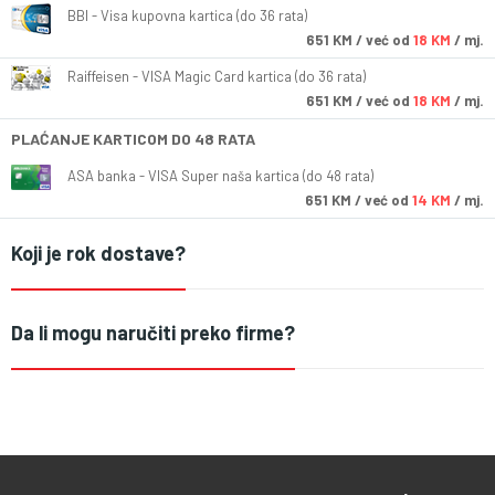
BBI - Visa kupovna kartica (do 36 rata)
651
KM
/ već od
18 KM
/ mj.
Raiffeisen - VISA Magic Card kartica (do 36 rata)
651
KM
/ već od
18 KM
/ mj.
PLAĆANJE KARTICOM DO 48 RATA
ASA banka - VISA Super naša kartica (do 48 rata)
651
KM
/ već od
14 KM
/ mj.
Koji je rok dostave?
Da li mogu naručiti preko firme?