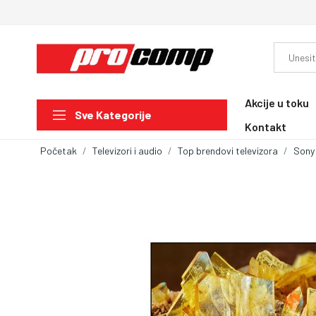
Akcije u toku
Sve Kategorije
Kontakt
Početak
Televizori i audio
Top brendovi televizora
Sony 