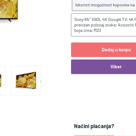
Iskoristi mogućnost kupovine na
Sony 65" X90L 4K Google TV; 4K F
precizan polozaj zvuka; Acoustic 
boja crna; M23
Dodaj u korpu
Viber
Načini plaćanja?