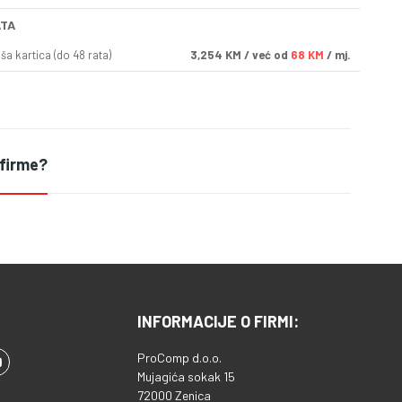
ATA
a kartica (do 48 rata)
3,254
KM
/ već od
68 KM
/ mj.
 firme?
INFORMACIJE O FIRMI:
ProComp d.o.o.
Mujagića sokak 15
72000 Zenica