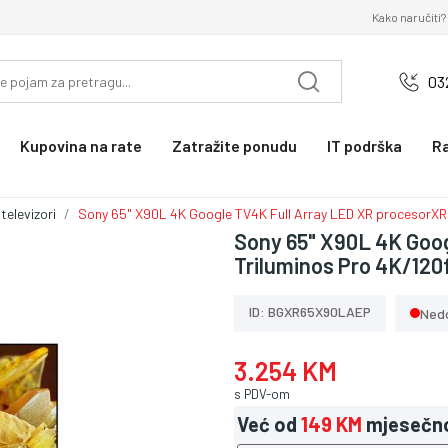
Kako naručiti?
03
Kupovina na rate
Zatražite ponudu
IT podrška
R
televizori
Sony 65" X90L 4K Google TV4K Full Array LED XR procesorXR 
Sony 65" X90L 4K Goo
Triluminos Pro 4K/120
ID: BGXR65X90LAEP
Ned
3.254 KM
s PDV-om
Već od
149 KM
mjesečn