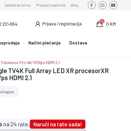
Zahtjev za servis
Program lojalnosti
Blog
0
Prijava / registracija
2 221-654
0 KM
asprodaja
Načini plaćanja
Dostava
Triluminos Pro 4K/120fps HDMI 2.1
gle TV4K Full Array LED XR procesorXR
fps HDMI 2.1
ostupno
o
na 24 rate.
Naruči na rate sada!