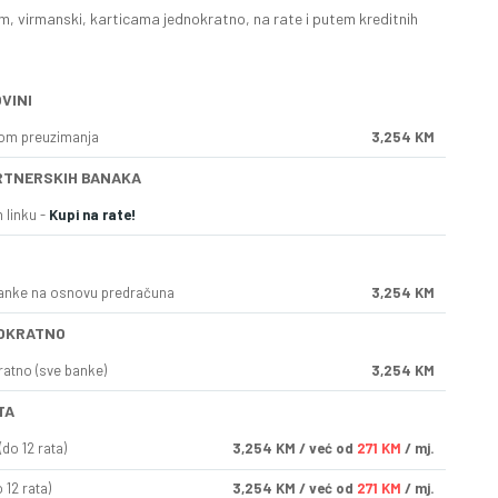
, virmanski, karticama jednokratno, na rate i putem kreditnih
VINI
kom preuzimanja
3,254 KM
RTNERSKIH BANAKA
 linku -
Kupi na rate!
anke na osnovu predračuna
3,254 KM
OKRATNO
ratno (sve banke)
3,254 KM
TA
do 12 rata)
3,254
KM
/ već od
271 KM
/ mj.
 12 rata)
3,254
KM
/ već od
271 KM
/ mj.