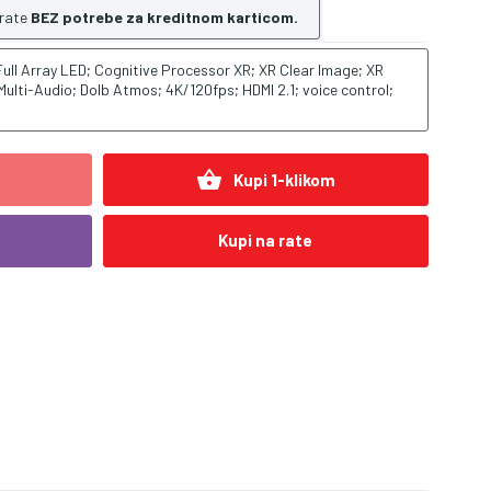
 rate
BEZ potrebe za kreditnom karticom.
ull Array LED; Cognitive Processor XR; XR Clear Image; XR
Multi-Audio; Dolb Atmos; 4K/120fps; HDMI 2.1; voice control;
shopping_basket
Kupi 1-klikom
Kupi na rate