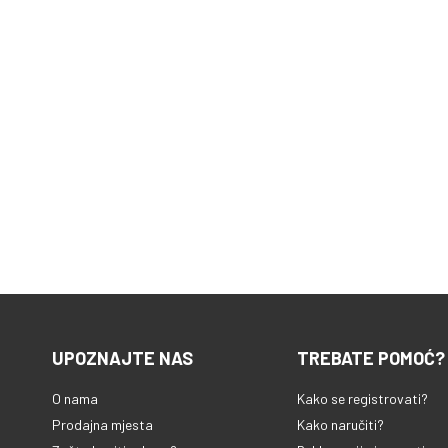
UPOZNAJTE NAS
TREBATE POMOĆ?
O nama
Kako se registrovati?
Prodajna mjesta
Kako naručiti?