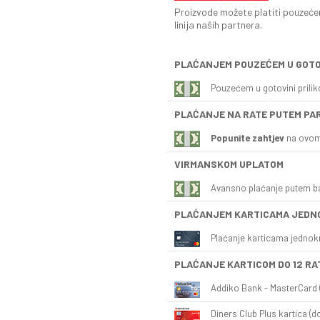
Proizvode možete platiti pouzećem
linija naših partnera.
PLAĆANJEM POUZEĆEM U GOTO
Pouzećem u gotovini prili
PLAĆANJE NA RATE PUTEM PA
Popunite zahtjev
na ovom
VIRMANSKOM UPLATOM
Avansno plaćanje putem b
PLAĆANJEM KARTICAMA JEDN
Plaćanje karticama jednok
PLAĆANJE KARTICOM DO 12 RA
Addiko Bank - MasterCard (
Diners Club Plus kartica (do