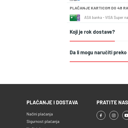
PLAĆANJE KARTICOM DO 48 R
ASA banka - VISA Super naš
Koji je rok dostave?
Da li mogu naručiti preko
PLAĆANJE I DOSTAVA
PRATITE NAS
Načini plaćanja
Sigurnost plaćanja