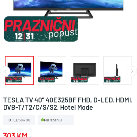
TESLA TV 40" 40E325BF FHD, D-LED. HDMI.
DVB-T/T2/C/S/S2. Hotel Mode
ID: LE50490
Na stanju
303 KM