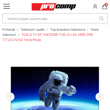
0
Početak
Televizori i audio
Top brendovi televizora
Tesla
televizori
TESLA TV 40" 40E325BF FHD, D-LED. HDMI. DVB-
T/T2/C/S/S2. Hotel Mode