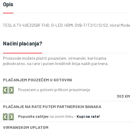
Opis
TESLA TV 40E325BF FHD, D-LED. HDMI. DVB-T/T2/C/S/S2. Hotel Mode
Načini plaćanja?
Proizvode možete platiti pouzećem, virmanski, karticama
jednokratno, na rate i putem kreditnih linija naših partnera.
PLAĆANJEM POUZEĆEM U GOTOVINI
Pouzećem u gotovini prilikom preuzimanja
303 KM
PLAĆANJE NA RATE PUTEM PARTNERSKIH BANAKA
Popunite zahtjev
na ovom linku -
Kupi na rate!
VIRMANSKOM UPLATOM