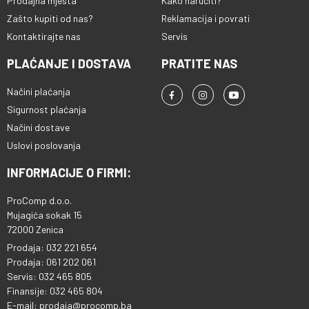
Prodajna mjesta
Kako naručiti?
Zašto kupiti od nas?
Reklamacija i povrati
Kontaktirajte nas
Servis
PLAĆANJE I DOSTAVA
PRATITE NAS
Načini plaćanja
Sigurnost plaćanja
Načini dostave
Uslovi poslovanja
INFORMACIJE O FIRMI:
ProComp d.o.o.
Mujagića sokak 15
72000 Zenica
Prodaja: 032 221 654
Prodaja: 061 202 061
Servis: 032 465 805
Finansije: 032 465 804
E-mail: prodaja@procomp.ba