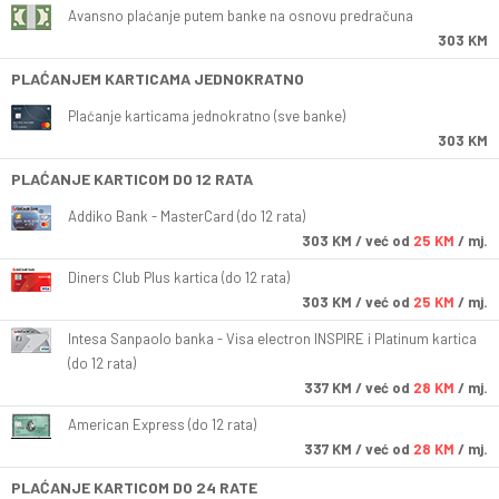
Avansno plaćanje putem banke na osnovu predračuna
303 KM
PLAĆANJEM KARTICAMA JEDNOKRATNO
Plaćanje karticama jednokratno (sve banke)
303 KM
PLAĆANJE KARTICOM DO 12 RATA
Addiko Bank - MasterCard (do 12 rata)
303
KM
/ već od
25 KM
/ mj.
Diners Club Plus kartica (do 12 rata)
303
KM
/ već od
25 KM
/ mj.
Intesa Sanpaolo banka - Visa electron INSPIRE i Platinum kartica
(do 12 rata)
337
KM
/ već od
28 KM
/ mj.
American Express (do 12 rata)
337
KM
/ već od
28 KM
/ mj.
PLAĆANJE KARTICOM DO 24 RATE