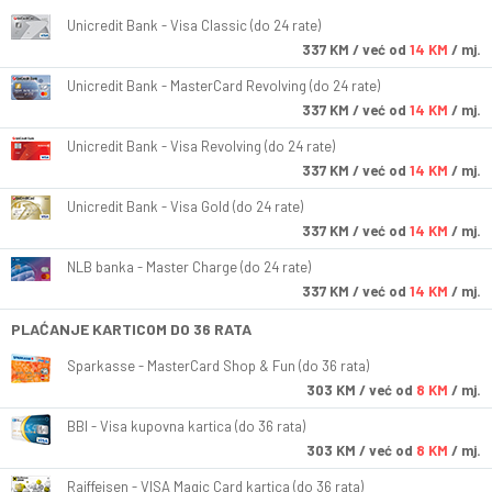
Unicredit Bank - Visa Classic (do 24 rate)
337
KM
/ već od
14 KM
/ mj.
Unicredit Bank - MasterCard Revolving (do 24 rate)
337
KM
/ već od
14 KM
/ mj.
Unicredit Bank - Visa Revolving (do 24 rate)
337
KM
/ već od
14 KM
/ mj.
Unicredit Bank - Visa Gold (do 24 rate)
337
KM
/ već od
14 KM
/ mj.
NLB banka - Master Charge (do 24 rate)
337
KM
/ već od
14 KM
/ mj.
PLAĆANJE KARTICOM DO 36 RATA
Sparkasse - MasterCard Shop & Fun (do 36 rata)
303
KM
/ već od
8 KM
/ mj.
BBI - Visa kupovna kartica (do 36 rata)
303
KM
/ već od
8 KM
/ mj.
Raiffeisen - VISA Magic Card kartica (do 36 rata)