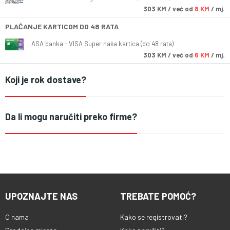
303
KM
/ već od
8 KM
/ mj.
PLAĆANJE KARTICOM DO 48 RATA
ASA banka - VISA Super naša kartica (do 48 rata)
303
KM
/ već od
6 KM
/ mj.
Koji je rok dostave?
Da li mogu naručiti preko firme?
UPOZNAJTE NAS
TREBATE POMOĆ?
O nama
Kako se registrovati?