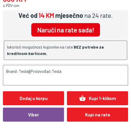
s PDV-om
Već od
14 KM
mjesečno
na 24 rate.
Naruči na rate sada!
Iskoristi mogućnost kupovine na rate
BEZ potrebe za
kreditnom karticom.
Brand: Tesla§Proizvođač:Tesla
shopping_basket
Dodaj u korpu
Kupi 1-klikom
Viber
Kupi na rate