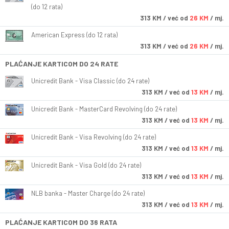
(do 12 rata)
313
KM
/ već od
26 KM
/ mj.
American Express (do 12 rata)
313
KM
/ već od
26 KM
/ mj.
PLAĆANJE KARTICOM DO 24 RATE
Unicredit Bank - Visa Classic (do 24 rate)
313
KM
/ već od
13 KM
/ mj.
Unicredit Bank - MasterCard Revolving (do 24 rate)
313
KM
/ već od
13 KM
/ mj.
Unicredit Bank - Visa Revolving (do 24 rate)
313
KM
/ već od
13 KM
/ mj.
Unicredit Bank - Visa Gold (do 24 rate)
313
KM
/ već od
13 KM
/ mj.
NLB banka - Master Charge (do 24 rate)
313
KM
/ već od
13 KM
/ mj.
PLAĆANJE KARTICOM DO 36 RATA