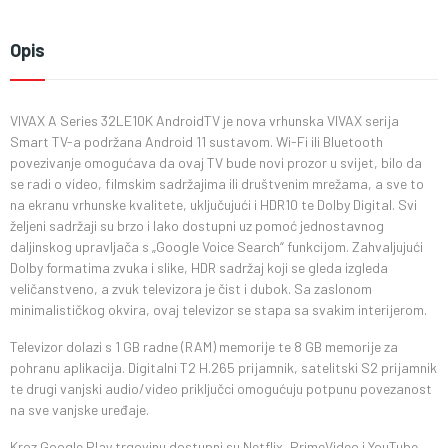
Opis
VIVAX A Series 32LE10K AndroidTV je nova vrhunska VIVAX serija
Smart TV-a podržana Android 11 sustavom. Wi-Fi ili Bluetooth
povezivanje omogućava da ovaj TV bude novi prozor u svijet, bilo da
se radi o video, filmskim sadržajima ili društvenim mrežama, a sve to
na ekranu vrhunske kvalitete, uključujući i HDR10 te Dolby Digital. Svi
željeni sadržaji su brzo i lako dostupni uz pomoć jednostavnog
daljinskog upravljača s „Google Voice Search“ funkcijom. Zahvaljujući
Dolby formatima zvuka i slike, HDR sadržaj koji se gleda izgleda
veličanstveno, a zvuk televizora je čist i dubok. Sa zaslonom
minimalističkog okvira, ovaj televizor se stapa sa svakim interijerom.
Televizor dolazi s 1 GB radne (RAM) memorije te 8 GB memorije za
pohranu aplikacija. Digitalni T2 H.265 prijamnik, satelitski S2 prijamnik
te drugi vanjski audio/video priključci omogućuju potpunu povezanost
na sve vanjske uređaje.
Kroz Google Play trgovinu dostupni su Netflix, PrimeVideo i YouTube