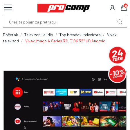
0
Početak
Televizori i audio
Top brendovi televizora
Vivax
televizori
Vivax Imago A Series 32LE10K 32" HD Android