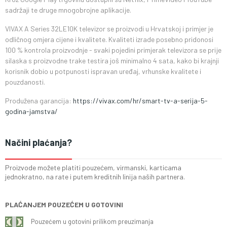
sadržaji te druge mnogobrojne aplikacije.
VIVAX A Series 32LE10K televizor se proizvodi u Hrvatskoj i primjer je
odličnog omjera cijene i kvalitete. Kvaliteti izrade posebno pridonosi
100 % kontrola proizvodnje - svaki pojedini primjerak televizora se prije
silaska s proizvodne trake testira još minimalno 4 sata, kako bi krajnji
korisnik dobio u potpunosti ispravan uređaj, vrhunske kvalitete i
pouzdanosti.
Produžena garancija:
https://vivax.com/hr/smart-tv-a-serija-5-
godina-jamstva/
Načini plaćanja?
Proizvode možete platiti pouzećem, virmanski, karticama
jednokratno, na rate i putem kreditnih linija naših partnera.
PLAĆANJEM POUZEĆEM U GOTOVINI
Pouzećem u gotovini prilikom preuzimanja