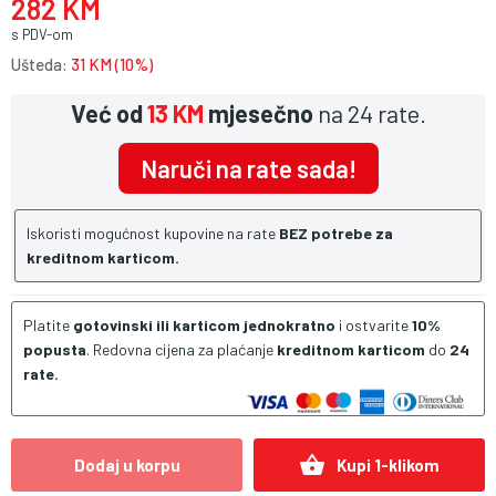
282 KM
s PDV-om
Ušteda:
31 KM (10%)
Već od
13 KM
mjesečno
na 24 rate.
Naruči na rate sada!
Iskoristi mogućnost kupovine na rate
BEZ potrebe za
kreditnom karticom.
Platite
gotovinski ili karticom jednokratno
i ostvarite
10%
popusta
. Redovna cijena za plaćanje
kreditnom karticom
do
24
rate.
shopping_basket
Dodaj u korpu
Kupi 1-klikom