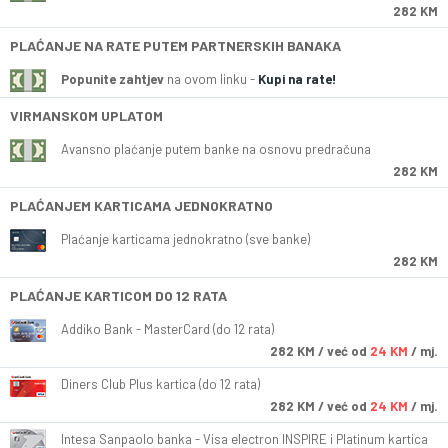
282 KM
PLAĆANJE NA RATE PUTEM PARTNERSKIH BANAKA
Popunite zahtjev
na ovom linku -
Kupi na rate!
VIRMANSKOM UPLATOM
Avansno plaćanje putem banke na osnovu predračuna
282 KM
PLAĆANJEM KARTICAMA JEDNOKRATNO
Plaćanje karticama jednokratno (sve banke)
282 KM
PLAĆANJE KARTICOM DO 12 RATA
Addiko Bank - MasterCard (do 12 rata)
282
KM
/ već od
24 KM
/ mj.
Diners Club Plus kartica (do 12 rata)
282
KM
/ već od
24 KM
/ mj.
Intesa Sanpaolo banka - Visa electron INSPIRE i Platinum kartica