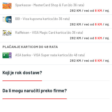
Sparkasse - MasterCard Shop & Fun (do 36 rata)
282
KM
/ već od
8 KM
/ mj.
BBI - Visa kupovna kartica (do 36 rata)
282
KM
/ već od
8 KM
/ mj.
Raiffeisen - VISA Magic Card kartica (do 36 rata)
282
KM
/ već od
8 KM
/ mj.
PLAĆANJE KARTICOM DO 48 RATA
ASA banka - VISA Super naša kartica (do 48 rata)
282
KM
/ već od
6 KM
/ mj.
Koji je rok dostave?
Da li mogu naručiti preko firme?